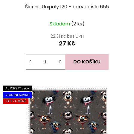
Šicí nit Unipoly 120 - barva číslo 655
Skladem
(2 ks)
22,31 Kč bez DPH
27 Kč
DO KOŠÍKU
AUTORSKÝ VZOR
VLASTNÍ NÁVRH
VÍCE ZA MÉNĚ