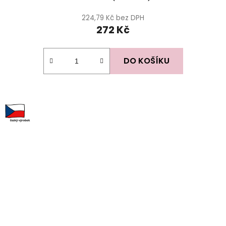
hodnocení
produktu
224,79 Kč bez DPH
272 Kč
je
5,0
z
DO KOŠÍKU
5
hvězdiček.