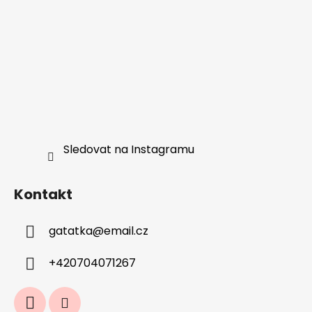
Sledovat na Instagramu
Kontakt
gatatka
@
email.cz
+420704071267