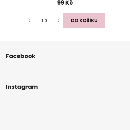
99 Kč
DO KOŠÍKU
Z
á
Facebook
p
a
t
í
Instagram