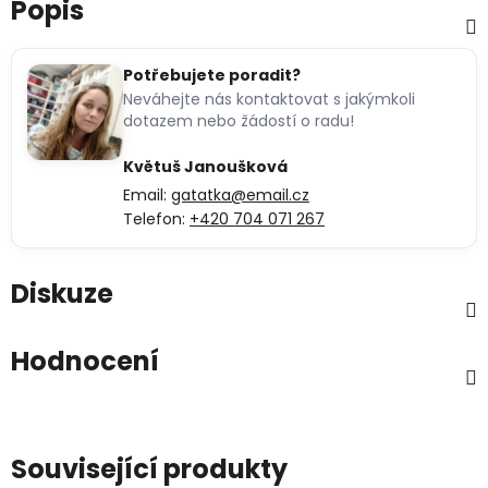
Popis
Potřebujete poradit?
Neváhejte nás kontaktovat s jakýmkoli
dotazem nebo žádostí o radu!
Květuš Janoušková
Email:
gatatka@email.cz
Telefon:
+420 704 071 267
Diskuze
Hodnocení
Související produkty