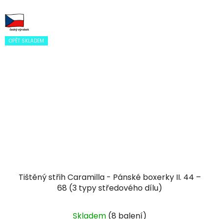
OPĚT SKLADEM
Tištěný střih Caramilla - Pánské boxerky II. 44 –
68 (3 typy středového dílu)
Průměrné
Skladem
(8 balení)