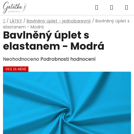
Přejít
Hledat
NÁKUP
na
obsah
KOŠÍK
Domů
/
LÁTKY
/
Bavlněný úplet - jednobarevný
/
Bavlněný úplet s
elastanem - Modrá
Bavlněný úplet s
elastanem - Modrá
Průměrné
Neohodnoceno
Podrobnosti hodnocení
hodnocení
VÍCE ZA MÉNĚ
produktu
je
0,0
z
5
hvězdiček.