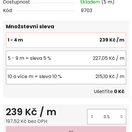
Dostupnost
Skladem
(5 m)
Kód:
9703
Množstevní sleva
1 - 4 m
239 Kč
/ m
5 - 9 m = sleva 5 %
227,05 Kč
/ m
10 a více m = sleva 10 %
215,10 Kč
/ m
Ušetříte
0 Kč
239 Kč
/ m
197,52 Kč bez DPH
Měrná cena: