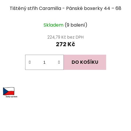
Tištěný střih Caramilla - Pánské boxerky 44 – 68
Průměrné
Skladem
(9 balení)
hodnocení
produktu
224,79 Kč bez DPH
272 Kč
je
5,0
z
DO KOŠÍKU
5
hvězdiček.