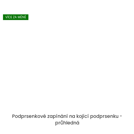
hvězdiček.
VÍCE ZA MÉNĚ
Podprsenkové zapínání na kojící podprsenku -
průhledná