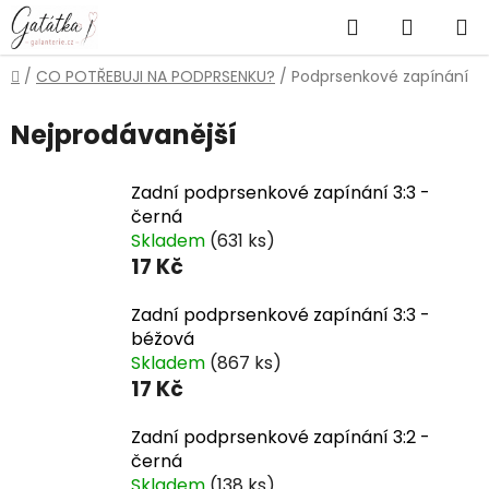
Přejít
Hledat
NÁKUP
na
obsah
KOŠÍK
Domů
/
CO POTŘEBUJI NA PODPRSENKU?
/
Podprsenkové zapínání
Nejprodávanější
Zadní podprsenkové zapínání 3:3 -
černá
Skladem
(631 ks)
17 Kč
Zadní podprsenkové zapínání 3:3 -
béžová
Skladem
(867 ks)
17 Kč
Zadní podprsenkové zapínání 3:2 -
černá
Skladem
(138 ks)