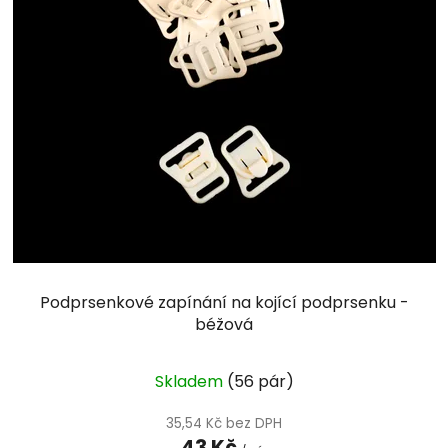
p
o
i
d
s
u
p
k
r
t
o
ů
d
u
k
t
ů
Podprsenkové zapínání na kojící podprsenku -
béžová
Skladem
(56 pár)
35,54 Kč bez DPH
43 Kč