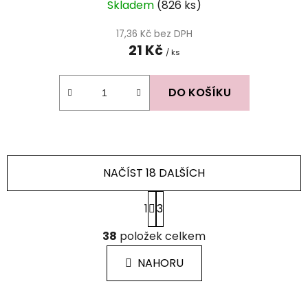
Skladem
(826 ks)
17,36 Kč bez DPH
21 Kč
/ ks
DO KOŠÍKU
NAČÍST 18 DALŠÍCH
S
1
3
t
r
O
á
38
položek celkem
v
n
l
k
NAHORU
á
o
d
v
a
á