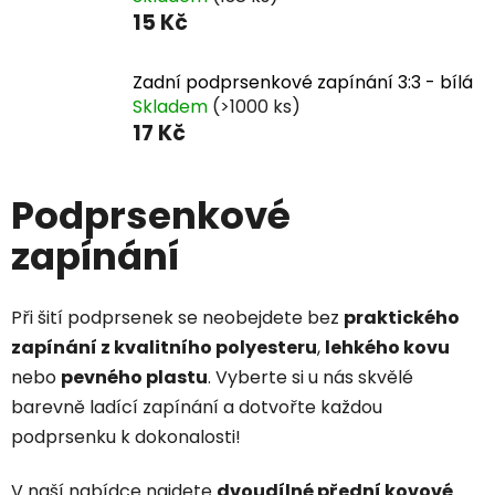
15 Kč
Zadní podprsenkové zapínání 3:3 - bílá
Skladem
(>1000 ks)
17 Kč
Podprsenkové
zapínání
Při šití podprsenek se neobejdete bez
praktického
zapínání z kvalitního polyesteru
,
lehkého kovu
nebo
pevného plastu
. Vyberte si u nás skvělé
barevně ladící zapínání a dotvořte každou
podprsenku k dokonalosti!
V naší nabídce najdete
dvoudílné přední kovové