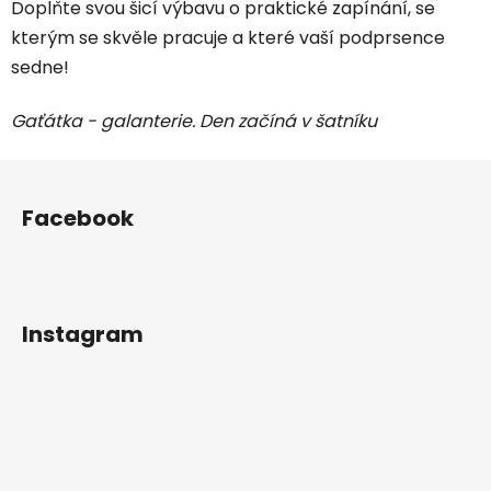
Doplňte svou šicí výbavu o praktické zapínání, se
c
n
í
í
kterým se skvěle pracuje a které vaší podprsence
p
sedne!
r
v
Gaťátka - galanterie. Den začíná v šatníku
k
y
Z
v
á
ý
Facebook
p
p
i
a
s
t
u
í
Instagram