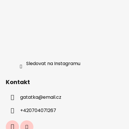
Sledovat na Instagramu
Kontakt
gatatka
@
email.cz
+420704071267