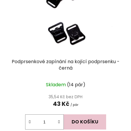
Podprsenkové zapínání na kojící podprsenku -
černá
Průměrné
Skladem
(14 pár)
hodnocení
produktu
35,54 Kč bez DPH
43 Kč
je
/ pár
5,0
z
DO KOŠÍKU
5