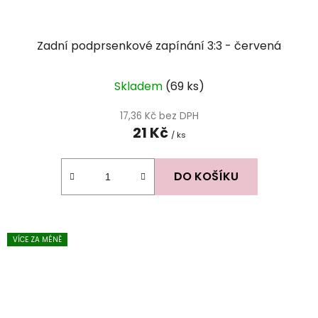
Zadní podprsenkové zapínání 3:3 - červená
Průměrné
Skladem
(69 ks)
hodnocení
produktu
17,36 Kč bez DPH
21 Kč
je
/ ks
5,0
z
DO KOŠÍKU
5
hvězdiček.
VÍCE ZA MÉNĚ