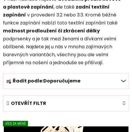
a plastové zapínání
, ale také
zadní textilní
zapínání
v provedení 3:2 nebo 3:3. Kromě běžné
funkce zapínání nabízí toto textilní zapínání také
možnost prodloužení či zkrácení délky
podprsenky a je tak mezi ženami a dívkami velmi
oblíbené. Najdete jej u nás v mnoha zajímavých
barevných variantách, všechny jsou ale velmi
příjemné na nošení a jednoduše se přišívají.
Ř
Řadit podle:
Doporučujeme
a
z
e
OTEVŘÍT FILTR
n
í
V
p
VÍCE ZA MÉNĚ
ý
r