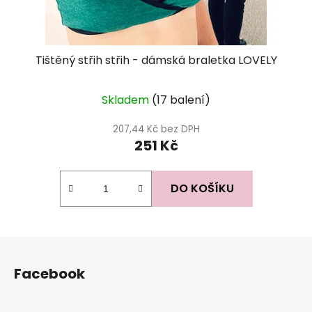
Tištěný střih střih - dámská braletka LOVELY
Průměrné
Skladem
(17 balení)
hodnocení
produktu
207,44 Kč bez DPH
251 Kč
je
4,0
z
DO KOŠÍKU
5
hvězdiček.
Z
á
Facebook
p
a