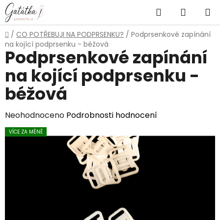
Přejít
Hledat
NÁKUP
na
obsah
KOŠÍK
Domů
/
CO POTŘEBUJI NA PODPRSENKU?
/
Podprsenkové zapínání
na kojící podprsenku - béžová
Podprsenkové zapínání
na kojící podprsenku -
béžová
Průměrné
Neohodnoceno
Podrobnosti hodnocení
hodnocení
VÍCE ZA MÉNĚ
produktu
je
0,0
z
5
hvězdiček.