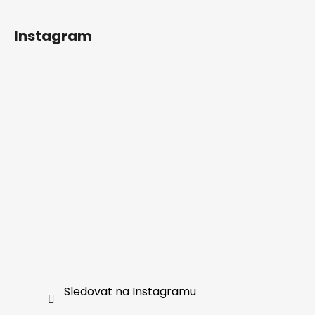
t
í
Instagram
Sledovat na Instagramu