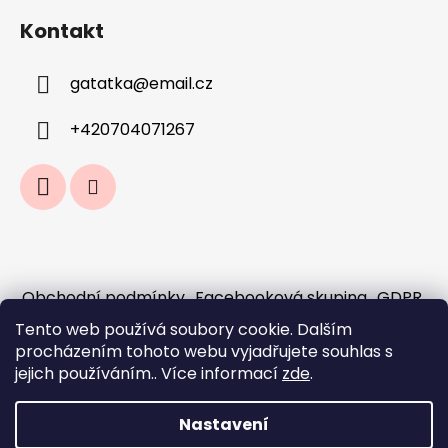
Kontakt
gatatka
@
email.cz
+420704071267
Obchodní podmínky
Facebooková skupina
GDPR
Jak fungují předobjednávky a sloučení
Tento web používá soubory cookie. Dalším
objednávek?
procházením tohoto webu vyjadřujete souhlas s
Doprava a platba
jejich používáním.. Více informací
zde
.
Nastavení