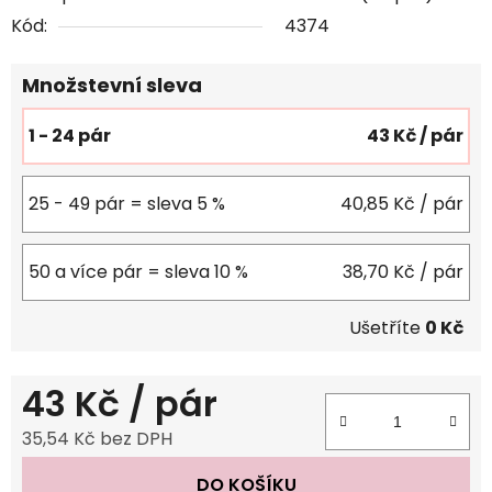
Kód:
4374
Množstevní sleva
1 - 24 pár
43 Kč
/ pár
25 - 49 pár = sleva 5 %
40,85 Kč
/ pár
50 a více pár = sleva 10 %
38,70 Kč
/ pár
Ušetříte
0 Kč
43 Kč
/ pár
35,54 Kč bez DPH
Měrná cena:
DO KOŠÍKU