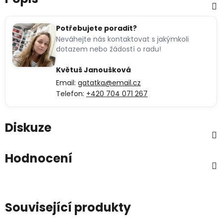
Potřebujete poradit?
Neváhejte nás kontaktovat s jakýmkoli
dotazem nebo žádostí o radu!
Květuš Janoušková
Email:
gatatka@email.cz
Telefon:
+420 704 071 267
Diskuze
Hodnocení
Související produkty