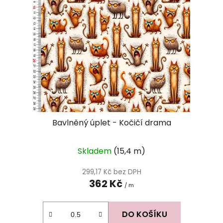
Bavlněný úplet - Kočičí drama
Skladem
(15,4 m)
299,17 Kč bez DPH
362 Kč
/ m
DO KOŠÍKU