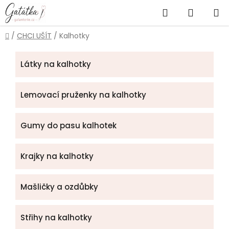
Přejít
Hledat
NÁKUP
na
obsah
KOŠÍK
Domů
/
CHCI UŠÍT
/
Kalhotky
Látky na kalhotky
Lemovací pruženky na kalhotky
Gumy do pasu kalhotek
Krajky na kalhotky
Mašličky a ozdůbky
Střihy na kalhotky