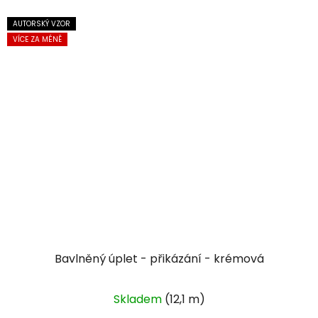
AUTORSKÝ VZOR
VÍCE ZA MÉNĚ
Bavlněný úplet - přikázání - krémová
Skladem
(12,1 m)