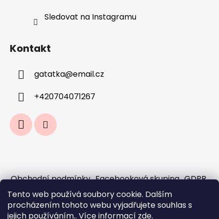
Sledovat na Instagramu
Kontakt
gatatka
@
email.cz
+420704071267
Obchodní podmínky
Facebooková skupina
GDPR
Jak fungují předobjednávky a sloučení
Tento web používá soubory cookie. Dalším
objednávek?
procházením tohoto webu vyjadřujete souhlas s
Doprava a platba
jejich používáním.. Více informací
zde
.