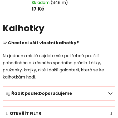
Skladem
(848 m)
17 Kč
Kalhotky
🩲
Chcete si ušít vlastní kalhotky?
Na jednom místě najdete vše potřebné pro šití
pohodlného a krásného spodního prádla. Látky,
pruženky, krajky, nitě i další galanterii, která se ke
kalhotkám hodí.
Ř
Řadit podle:
Doporučujeme
a
z
e
OTEVŘÍT FILTR
n