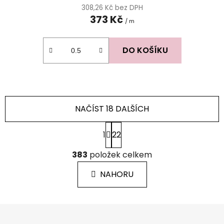
308,26 Kč bez DPH
373 Kč
/ m
DO KOŠÍKU
NAČÍST 18 DALŠÍCH
S
1
22
t
r
O
á
383
položek celkem
v
n
l
k
NAHORU
á
o
d
v
a
á
Z
c
n
á
í
í