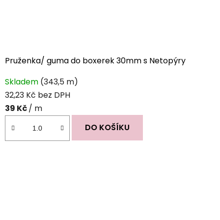
Pruženka/ guma do boxerek 30mm s Netopýry
Průměrné
Skladem
(343,5 m)
hodnocení
32,23 Kč bez DPH
produktu
39 Kč
/ m
je
0,0
DO KOŠÍKU
z
5
hvězdiček.