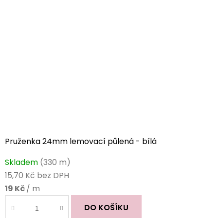
Pruženka 24mm lemovací půlená - bílá
Průměrné
Skladem
(330 m)
hodnocení
15,70 Kč bez DPH
produktu
19 Kč
/ m
je
5,0
DO KOŠÍKU