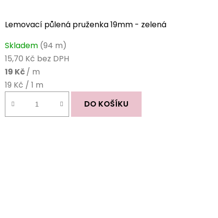
Lemovací půlená pruženka 19mm - zelená
Skladem
(94 m)
15,70 Kč bez DPH
19 Kč
/ m
Měrná
19 Kč / 1 m
cena:
DO KOŠÍKU