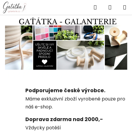
Přejít
Hledat
NÁKUP
na
obsah
KOŠÍK
V
í
t
e
j
v
G
Podporujeme české výrobce.
A
Máme exkluzivní zboží vyrobené pouze pro
Ť
náš e-shop.
Á
Doprava zdarma nad 2000,-
Vždycky potěší
T