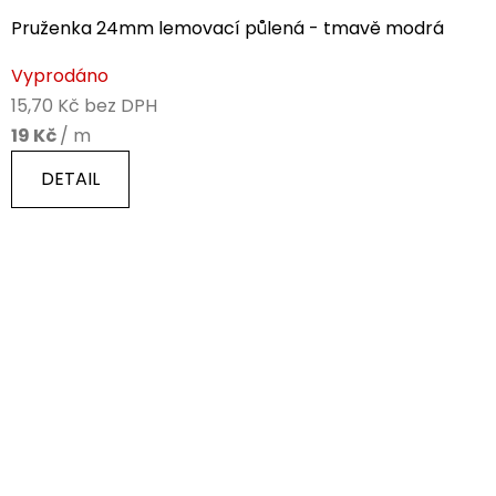
Pruženka 24mm lemovací půlená - tmavě modrá
Průměrné
Vyprodáno
hodnocení
15,70 Kč bez DPH
produktu
19 Kč
/ m
je
5,0
DETAIL
z
5
hvězdiček.