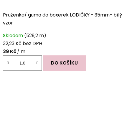
Pruženka/ guma do boxerek LODIČKY - 35mm- bílý
vzor
Průměrné
Skladem
(529,2 m)
hodnocení
32,23 Kč bez DPH
produktu
39 Kč
/ m
je
5,0
DO KOŠÍKU
z
5
hvězdiček.