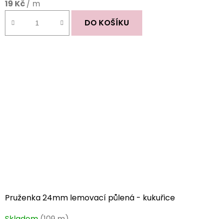
19 Kč
/ m
DO KOŠÍKU
Pruženka 24mm lemovací půlená - kukuřice
Průměrné
Skladem
(109 m)