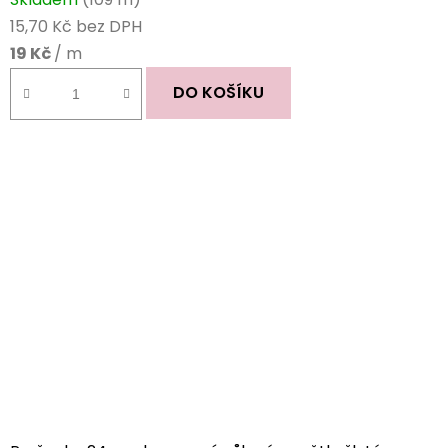
hodnocení
15,70 Kč bez DPH
produktu
19 Kč
/ m
je
5,0
DO KOŠÍKU
z
5
hvězdiček.