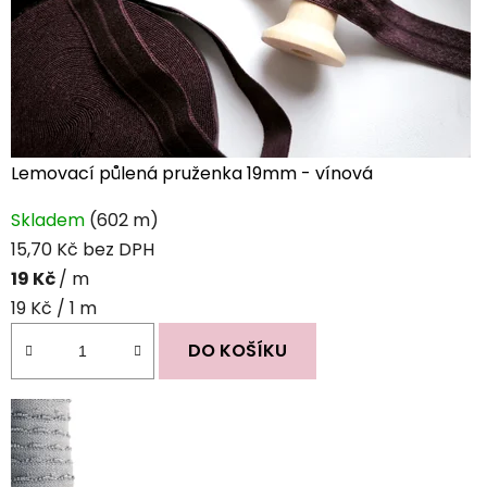
Lemovací půlená pruženka 19mm - vínová
Skladem
(602 m)
15,70 Kč bez DPH
19 Kč
/ m
Měrná
19 Kč / 1 m
cena:
DO KOŠÍKU