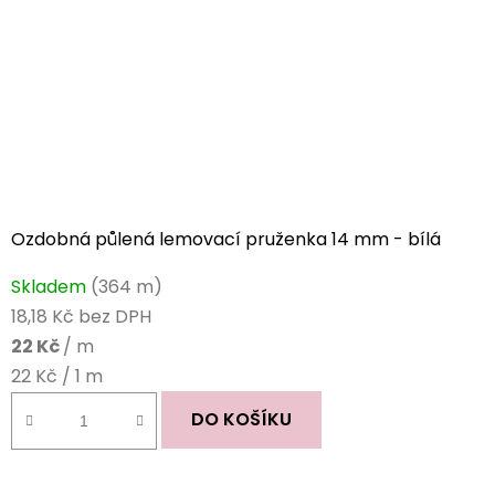
Ozdobná půlená lemovací pruženka 14 mm - bílá
Průměrné
Skladem
(364 m)
hodnocení
18,18 Kč bez DPH
produktu
22 Kč
/ m
je
Měrná
22 Kč / 1 m
5,0
cena:
z
DO KOŠÍKU
5
hvězdiček.