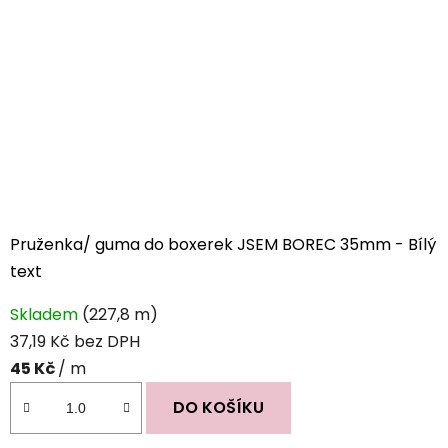
Pruženka/ guma do boxerek JSEM BOREC 35mm - Bílý
text
Průměrné
Skladem
(227,8 m)
hodnocení
37,19 Kč bez DPH
produktu
45 Kč
/ m
je
5,0
DO KOŠÍKU
z