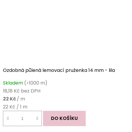
Ozdobná půlená lemovací pruženka 14 mm - lila
Skladem
(>1000 m)
18,18 Kč bez DPH
22 Kč
/ m
Měrná
22 Kč / 1 m
cena:
DO KOŠÍKU