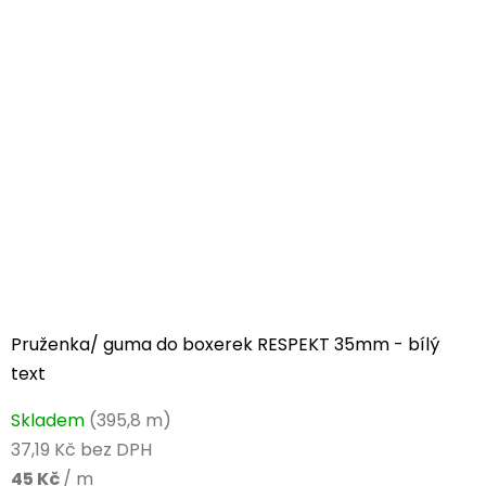
5
hvězdiček.
Pruženka/ guma do boxerek RESPEKT 35mm - bílý
text
Průměrné
Skladem
(395,8 m)
hodnocení
37,19 Kč bez DPH
produktu
45 Kč
/ m