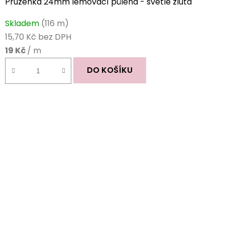
Pruženka 24mm lemovací půlená - světle žlutá
Skladem
(116 m)
15,70 Kč bez DPH
19 Kč
/ m
DO KOŠÍKU