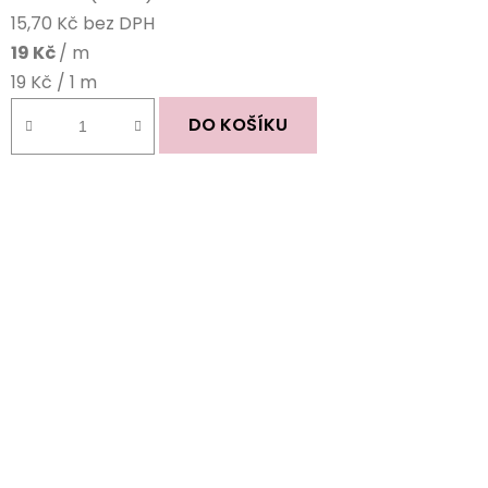
15,70 Kč bez DPH
19 Kč
/ m
Měrná
19 Kč / 1 m
cena:
DO KOŠÍKU