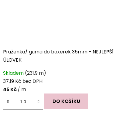
Pruženka/ guma do boxerek 35mm - NEJLEPŠÍ
ÚLOVEK
Průměrné
Skladem
(231,9 m)
hodnocení
37,19 Kč bez DPH
produktu
45 Kč
/ m
je
5,0
DO KOŠÍKU
z
5
hvězdiček.