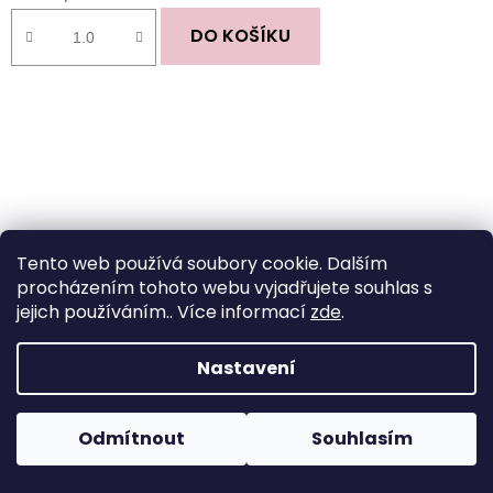
je
5,0
DO KOŠÍKU
z
5
hvězdiček.
Tento web používá soubory cookie. Dalším
procházením tohoto webu vyjadřujete souhlas s
jejich používáním.. Více informací
zde
.
Nastavení
Pruženka/ guma do boxerek ORIGINAL - 35mm
Odmítnout
Souhlasím
Průměrné
Skladem
(144 m)
hodnocení