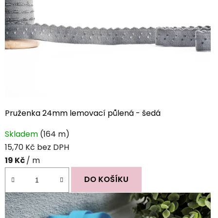
Pruženka 24mm lemovací půlená - šedá
Průměrné
Skladem
(164 m)
hodnocení
15,70 Kč bez DPH
produktu
19 Kč
/ m
je
5,0
DO KOŠÍKU
z
5
hvězdiček.