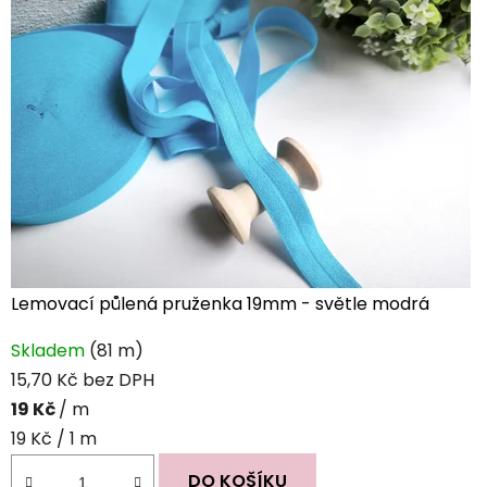
Lemovací půlená pruženka 19mm - světle modrá
Skladem
(81 m)
15,70 Kč bez DPH
19 Kč
/ m
Měrná
19 Kč / 1 m
cena:
DO KOŠÍKU