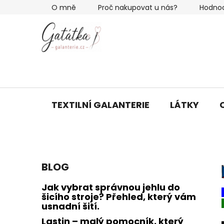
Přejít
O mně
Proč nakupovat u nás?
Hodno
na
obsah
TEXTILNÍ GALANTERIE
LÁTKY
P
BLOG
o
s
Jak vybrat správnou jehlu do
t
šicího stroje? Přehled, který vám
usnadní šití.
r
a
Lastin – malý pomocník, který