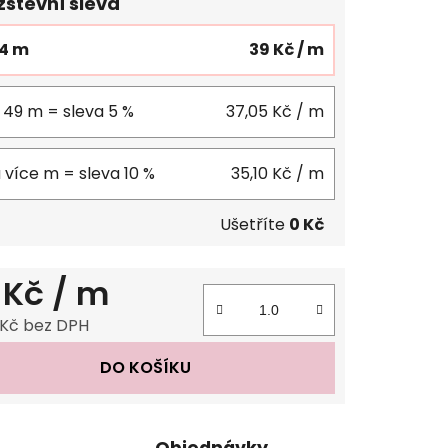
stevní sleva
24 m
39 Kč
/ m
 49 m = sleva 5 %
37,05 Kč
/ m
 více m = sleva 10 %
35,10 Kč
/ m
Ušetříte
0 Kč
 Kč
/ m
 Kč bez DPH
 cena:
DO KOŠÍKU