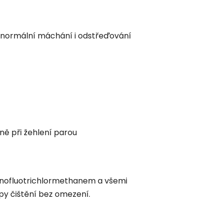
 normální máchání i odstřeďování
ně při žehlení parou
onofluotrichlormethanem a všemi
y čištění bez omezení.