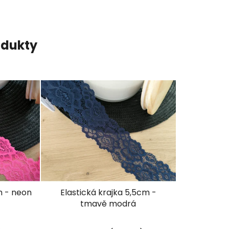
odukty
m - neon
Elastická krajka 5,5cm -
tmavě modrá