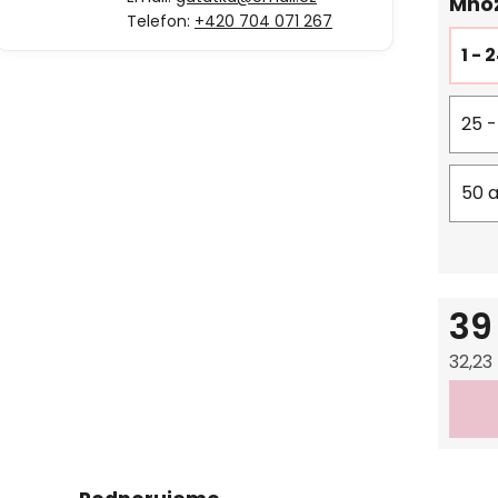
Množ
Telefon:
+420 704 071 267
1 - 
25 -
50 a
39
32,23
Měrná