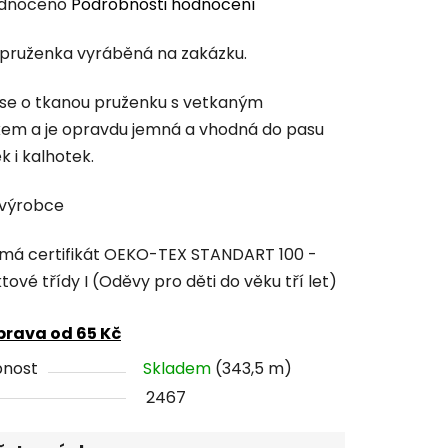
rné
dnoceno
Podrobnosti hodnocení
cení
pruženka vyráběná na zakázku.
tu
se o tkanou pruženku s vetkaným
em a je opravdu jemná a vhodná do pasu
k i kalhotek.
ček.
 výrobce
á certifikát OEKO-TEX STANDART 100 -
ové třídy I (Oděvy pro děti do věku tří let)
rava od 65 Kč
pnost
Skladem
(343,5 m)
2467