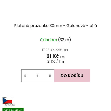
Pletená pruženka 30mm - Galonová - bílá
Skladem
(32 m)
17,36 Kč bez DPH
21 Kč
/ m
Měrná
21 Kč / 1 m
cena:
DO KOŠÍKU
VÍCE ZA MÉNĚ