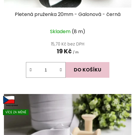
ů
Pletená pruženka 20mm - Galonová - černá
Skladem
(8 m)
15,70 Kč bez DPH
19 Kč
/ m
DO KOŠÍKU
VÍCE ZA MÉNĚ