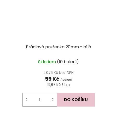
Prádlová pruženka 20mm - bílá
Skladem
(10 balení)
48,76 Kč bez DPH
59 Kč
/ balení
Měrná
19,67 Kč / 1 m
cena:
DO KOŠÍKU