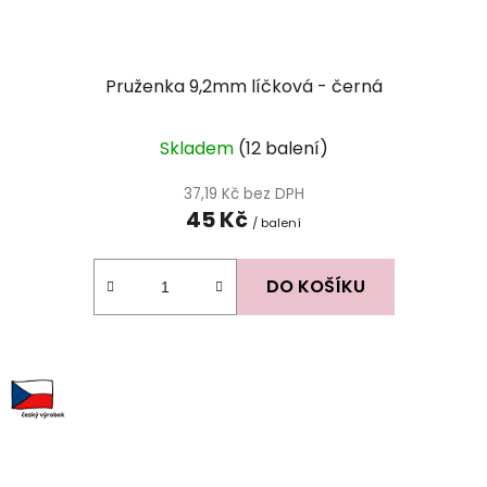
Pruženka 9,2mm líčková - černá
Průměrné
Skladem
(12 balení)
hodnocení
produktu
37,19 Kč bez DPH
45 Kč
je
/ balení
0,0
z
DO KOŠÍKU
5
hvězdiček.