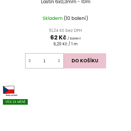
Lastin 6x0,3mm - 10m
Průměrné
Skladem
(10 balení)
hodnocení
produktu
51,24 Kč bez DPH
62 Kč
je
/ balení
Měrná
6,20 Kč / 1 m
5,0
cena:
z
5
DO KOŠÍKU
hvězdiček.
VÍCE ZA MÉNĚ