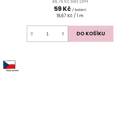
48,76 Kč bez DPH
59 Kč
/ balení
Měrná
19,67 Kč / 1 m
cena:
DO KOŠÍKU