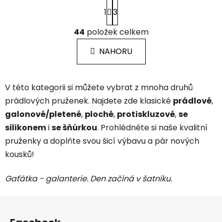
S
1
3
t
r
O
á
44
položek celkem
v
n
l
k
NAHORU
á
o
d
v
a
á
V této kategorii si můžete vybrat z mnoha druhů
c
n
í
í
prádlových pruženek. Najdete zde klasické
prádlové
,
p
galonové/pletené
,
ploché
,
protiskluzové
,
se
r
silikonem
i
se šňůrkou
. Prohlédněte si naše kvalitní
v
pruženky a doplňte svou šicí výbavu a pár nových
k
y
kousků!
v
ý
Gaťátka - galanterie. Den začíná v šatníku.
p
i
Z
s
á
u