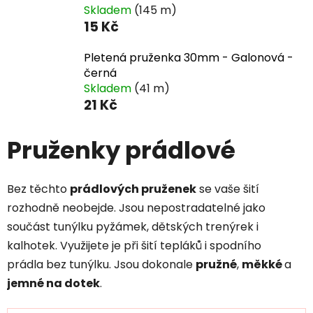
Skladem
(145 m)
15 Kč
Pletená pruženka 30mm - Galonová -
černá
Skladem
(41 m)
21 Kč
Pruženky prádlové
Bez těchto
prádlových pruženek
se vaše šití
rozhodně neobejde. Jsou nepostradatelné jako
součást tunýlku pyžámek, dětských trenýrek i
kalhotek. Využijete je při šití tepláků i spodního
prádla bez tunýlku. Jsou dokonale
pružné
,
měkké
a
jemné na dotek
.