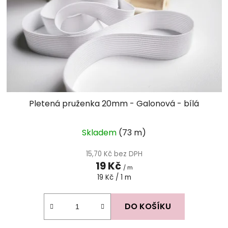
Pletená pruženka 20mm - Galonová - bílá
Skladem
(73 m)
15,70 Kč bez DPH
19 Kč
/ m
Měrná
19 Kč / 1 m
cena:
DO KOŠÍKU