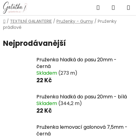
Přejít
Hledat
NÁKUP
na
obsah
KOŠÍK
Domů
/
TEXTILNÍ GALANTERIE
/
Pruženky - Gumy
/
Pruženky
prádlové
Nejprodávanější
Pruženka hladká do pasu 20mm -
černá
Skladem
(273 m)
22 Kč
Pruženka hladká do pasu 20mm - bílá
Skladem
(344,2 m)
22 Kč
Pruženka lemovací galonová 7,5mm -
černá