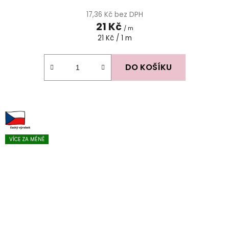
17,36 Kč bez DPH
21 Kč
/ m
Měrná
21 Kč / 1 m
cena:
DO KOŠÍKU
VÍCE ZA MÉNĚ