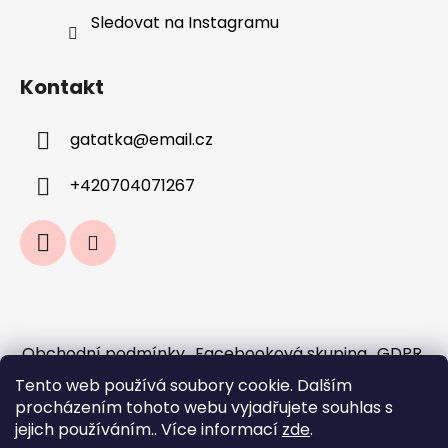
Sledovat na Instagramu
Kontakt
gatatka
@
email.cz
+420704071267
Obchodní podmínky
Facebooková skupina
GDPR
Jak fungují předobjednávky a sloučení
Tento web používá soubory cookie. Dalším
objednávek?
procházením tohoto webu vyjadřujete souhlas s
Doprava a platba
jejich používáním.. Více informací
zde
.