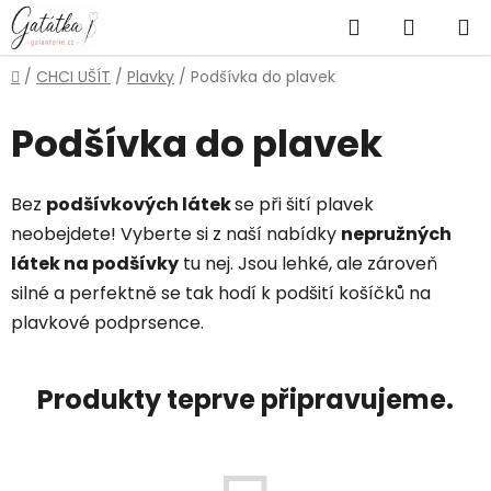
Přejít
Hledat
NÁKUP
na
obsah
KOŠÍK
Domů
/
CHCI UŠÍT
/
Plavky
/
Podšívka do plavek
Podšívka do plavek
Bez
podšívkových látek
se při šití plavek
neobejdete! Vyberte si z naší nabídky
nepružných
látek na podšívky
tu nej. Jsou lehké, ale zároveň
silné a perfektně se tak hodí k podšití košíčků na
plavkové podprsence.
Produkty teprve připravujeme.