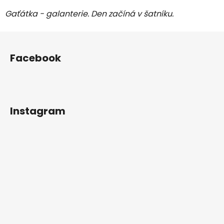
Gaťátka - galanterie. Den začíná v šatníku.
Z
á
Facebook
p
a
t
í
Instagram