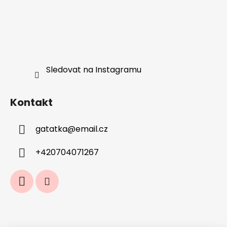
Sledovat na Instagramu
Kontakt
gatatka
@
email.cz
+420704071267