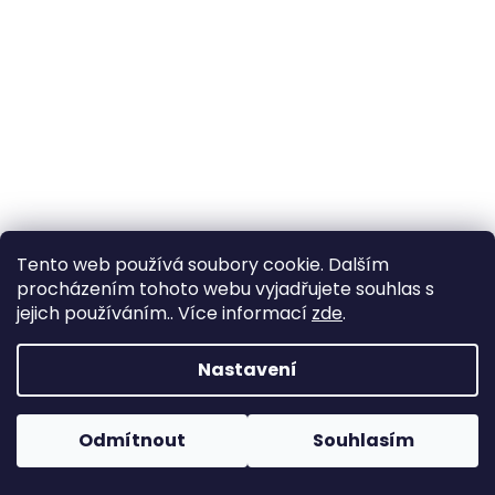
Tento web používá soubory cookie. Dalším
Elastická krajka 5,5cm - tmavě béžové
procházením tohoto webu vyjadřujete souhlas s
jejich používáním.. Více informací
zde
.
Skladem
(23,6 m)
Nastavení
32,23 Kč bez DPH
39 Kč
Odmítnout
Souhlasím
DO KOŠÍKU