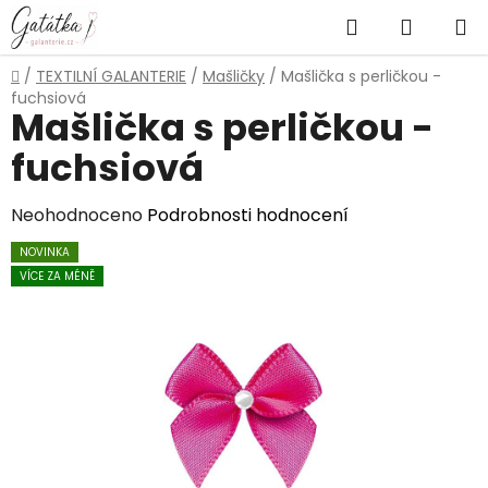
Přejít
Hledat
NÁKUP
na
obsah
KOŠÍK
Domů
/
TEXTILNÍ GALANTERIE
/
Mašličky
/
Mašlička s perličkou -
fuchsiová
Mašlička s perličkou -
fuchsiová
Průměrné
Neohodnoceno
Podrobnosti hodnocení
hodnocení
NOVINKA
produktu
VÍCE ZA MÉNĚ
je
0,0
z
5
hvězdiček.