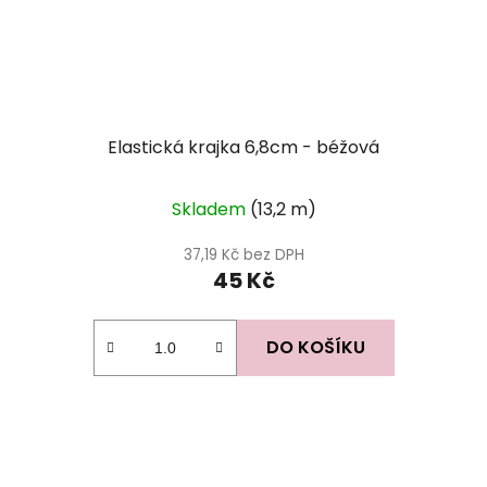
Elastická krajka 6,8cm - béžová
Průměrné
Skladem
(13,2 m)
hodnocení
produktu
37,19 Kč bez DPH
45 Kč
je
5,0
z
DO KOŠÍKU
5
hvězdiček.