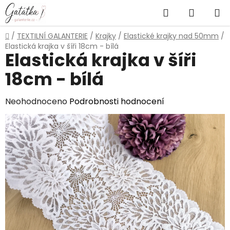
Přejít
Hledat
NÁKUP
na
obsah
KOŠÍK
Domů
/
TEXTILNÍ GALANTERIE
/
Krajky
/
Elastické krajky nad 50mm
/
Elastická krajka v šíři 18cm - bílá
Elastická krajka v šíři
18cm - bílá
Průměrné
Neohodnoceno
Podrobnosti hodnocení
hodnocení
produktu
je
0,0
z
5
hvězdiček.