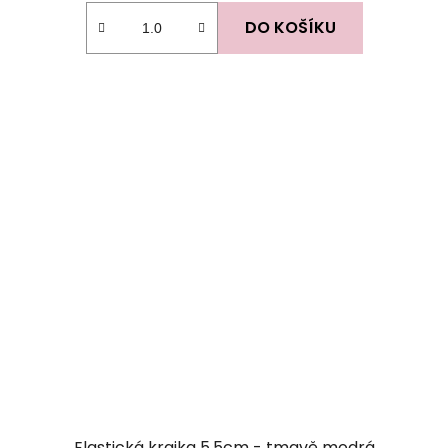
DO KOŠÍKU
Elastická krajka 5,5cm - tmavě modrá