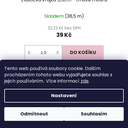
Skladem
(38,5 m)
32,23 Kč bez DPH
39 Kč
DO KOŠÍKU
Tento web používá soubory cookie. Dalším
Z
procházením tohoto webu vyjadřujete souhlas s
jejich používáním.. Více informací
zde
.
á
Facebook
p
Nastavení
a
t
í
Odmítnout
Souhlasím
Instagram