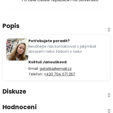
Popis
Potřebujete poradit?
Neváhejte nás kontaktovat s jakýmkoli
dotazem nebo žádostí o radu!
Květuš Janoušková
Email:
gatatka@email.cz
Telefon:
+420 704 071 267
Diskuze
Hodnocení