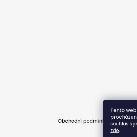
í
Tento web 
procházení
Obchodní podmínky
Facebooko
souhlas s j
zde
.