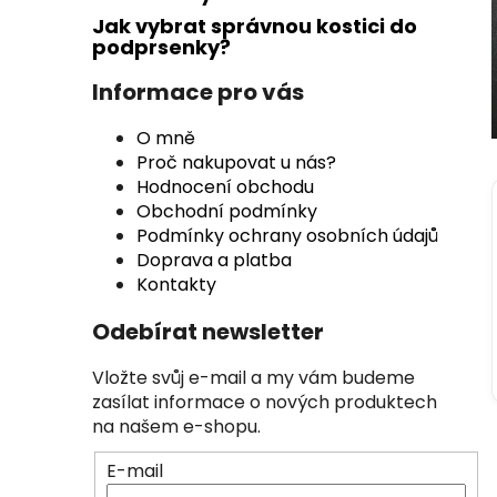
n
Jak vybrat správnou kostici do
n
podprsenky?
í
p
Informace pro vás
a
O mně
n
Proč nakupovat u nás?
e
Hodnocení obchodu
l
Obchodní podmínky
Podmínky ochrany osobních údajů
Doprava a platba
Kontakty
Odebírat newsletter
Vložte svůj e-mail a my vám budeme
zasílat informace o nových produktech
na našem e-shopu.
E-mail