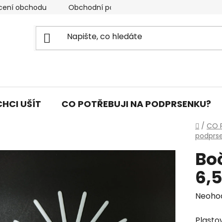
cení obchodu
Obchodní podmínky
Podmínky ochran
CHCI UŠÍT
CO POTŘEBUJI NA PODPRSENKU?
Domů
/
CO 
podprs
Bo
6,
Průmě
Neoho
hodno
Plasto