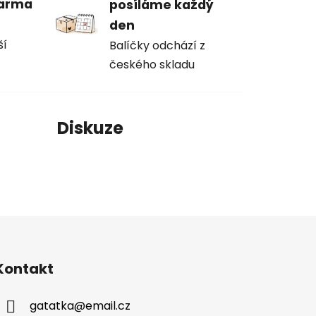
darma
posíláme každý
den
ší
Balíčky odchází z
českého skladu
í
Diskuze
Kontakt
gatatka
@
email.cz