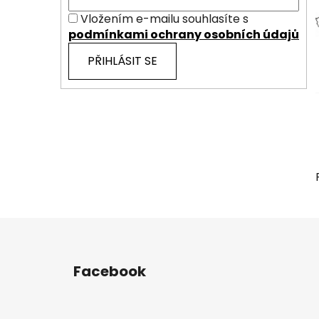
Vložením e-mailu souhlasíte s
podmínkami ochrany osobních údajů
PŘIHLÁSIT SE
Z
á
Facebook
p
a
t