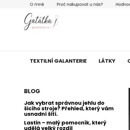
Přejít
O mně
Proč nakupovat u nás?
Hodno
na
obsah
TEXTILNÍ GALANTERIE
LÁTKY
P
BLOG
o
s
Jak vybrat správnou jehlu do
t
šicího stroje? Přehled, který vám
usnadní šití.
r
a
Lastin – malý pomocník, který
udělá velký rozdíl