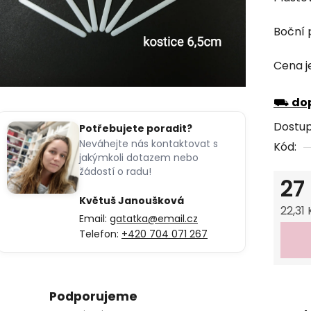
produk
je
Boční 
0,0
z
Cena j
5
hvězdi
⛟
dop
Dostu
Potřebujete poradit?
Neváhejte nás kontaktovat s
Kód:
jakýmkoli dotazem nebo
žádostí o radu!
27
Květuš Janoušková
22,31
Email:
gatatka@email.cz
Měrná
Telefon:
+420 704 071 267
Podporujeme