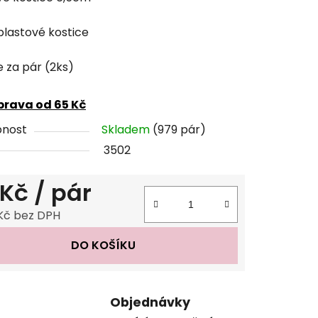
tu
plastové kostice
e za pár (2ks)
ček.
rava od 65 Kč
pnost
Skladem
(979 pár)
3502
 Kč
/ pár
 Kč bez DPH
 cena:
DO KOŠÍKU
Objednávky