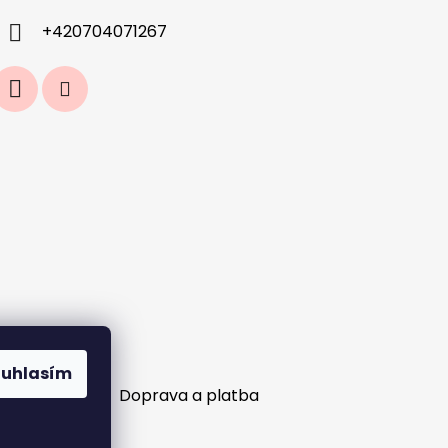
+420704071267
ouhlasím
ní objednávek?
Doprava a platba