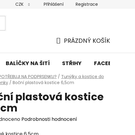
CZK
Přihlášení
Registrace
y osobních údajů
Doprava a platba
Kontakty
PRÁZDNÝ KOŠÍK
NÁKUPNÍ
KOŠÍK
BALÍČKY NA ŠITÍ
STŘIHY
FACEBOOK PŘ
POTŘEBUJI NA PODPRSENKU?
/
Tunýlky a kostice do
enky
/
Boční plastová kostice 6,5cm
ční plastová kostice
5cm
rné
dnoceno
Podrobnosti hodnocení
cení
vé kostice 6,5cm