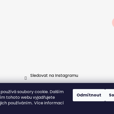
Sledovat na Instagramu
používá soubory cookie. Dalším
Odmítnout
S
m tohoto webu vyjadřujete
vá skupina
GDPR
Jak fungují předobjednávky a slouče
ejich používáním.. Více informací