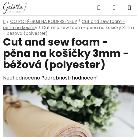
Přejít
Hledat
NÁKUP
na
obsah
KOŠÍK
Domů
/
CO POTŘEBUJI NA PODPRSENKU?
/
Cut and sew foam -
pěna na košíčky
/
Cut and sew foam - pěna na košíčky 3mm
- béžová (polyester)
Cut and sew foam -
pěna na košíčky 3mm -
béžová (polyester)
Průměrné
Neohodnoceno
Podrobnosti hodnocení
hodnocení
produktu
je
0,0
z
5
hvězdiček.