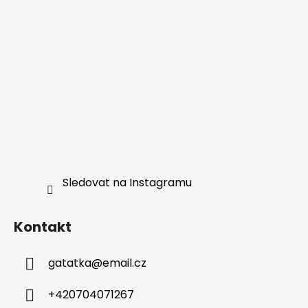
Sledovat na Instagramu
Kontakt
gatatka
@
email.cz
+420704071267