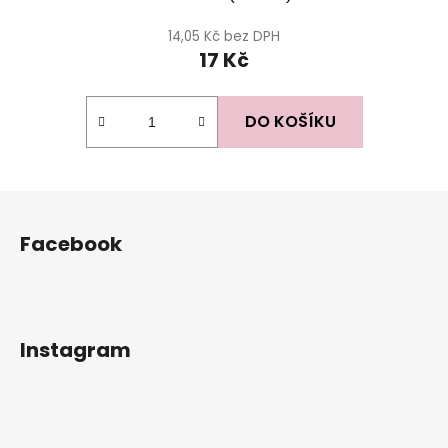
14,05 Kč bez DPH
17 Kč
DO KOŠÍKU
Z
á
Facebook
p
a
t
í
Instagram