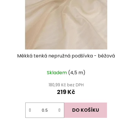
Měkká tenká nepružná podšívka - béžová
Průměrné
Skladem
(4,5 m)
hodnocení
produktu
180,99 Kč bez DPH
219 Kč
je
5,0
z
DO KOŠÍKU
5
hvězdiček.