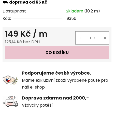
⛟
doprava od 65 Kč
Dostupnost
Skladem
(10,2 m)
Kód:
9356
149 Kč
/ m
123,14 Kč bez DPH
Měrná cena:
DO KOŠÍKU
Podporujeme české výrobce.
Máme exkluzivní zboží vyrobené pouze pro
náš e-shop.
Doprava zdarma nad 2000,-
Vždycky potěší