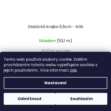
Elastická krajka 5,5cm - bílá
Skladem
(53,1 m)
32,23 Kč bez DPH
39 Kč
Tento web používá soubory cookie. Dalším
procházením tohoto webu vyjadřujete souhlas s
jejich používáním.. Více informací
zde
.
DO KOŠÍKU
Nastavení
Z
á
Odmítnout
Souhlasím
Facebook
p