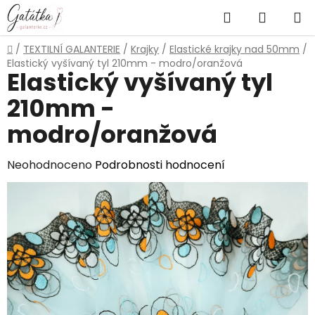
Přejít
Hledat
NÁKUP
na
obsah
KOŠÍK
Domů
/
TEXTILNÍ GALANTERIE
/
Krajky
/
Elastické krajky nad 50mm
/
Elastický vyšívaný tyl 210mm - modro/oranžová
Elastický vyšívaný tyl
210mm -
modro/oranžová
Průměrné
Neohodnoceno
Podrobnosti hodnocení
hodnocení
produktu
je
0,0
z
5
hvězdiček.