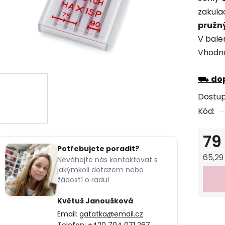
produk
zakula
je
pružn
0,0
V bale
z
Vhodné
5
hvězdi
⛟
dop
Dostu
Kód:
79
Potřebujete poradit?
65,29
Neváhejte nás kontaktovat s
jakýmkoli dotazem nebo
Měrná
žádostí o radu!
Květuš Janoušková
Email:
gatatka@email.cz
Telefon:
+420 704 071 267