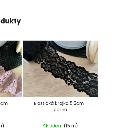
odukty
,5cm -
Elastická krajka 5,5cm -
černá
m)
Skladem
(15 m)