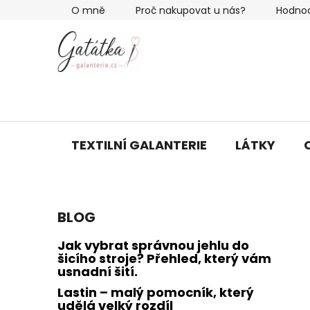
Přejít
O mně
Proč nakupovat u nás?
Hodno
na
obsah
TEXTILNÍ GALANTERIE
LÁTKY
P
BLOG
o
s
Jak vybrat správnou jehlu do
t
šicího stroje? Přehled, který vám
usnadní šití.
r
a
Lastin – malý pomocník, který
udělá velký rozdíl