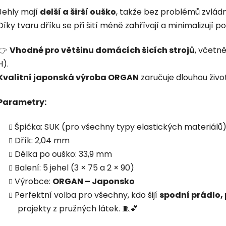
Jehly mají
delší a širší ouško
, takže bez problémů zvlád
Díky tvaru dříku se při šití méně zahřívají a minimalizují 
👉
Vhodné pro většinu domácích šicích strojů
, včetn
H).
Kvalitní japonská výroba ORGAN
zaručuje dlouhou život
Parametry:
Špička: SUK (pro všechny typy elastických materiálů
Dřík: 2,04 mm
Délka po ouško: 33,9 mm
Balení: 5 jehel (3 × 75 a 2 × 90)
Výrobce:
ORGAN – Japonsko
Perfektní volba pro všechny, kdo šijí
spodní prádlo, 
projekty z pružných látek. 🧵💕