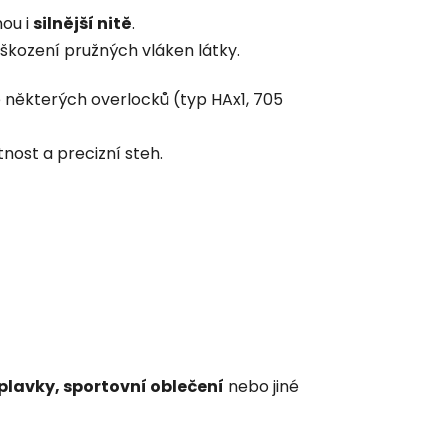
nou i
silnější nitě
.
poškození pružných vláken látky.
ě některých overlocků (typ HAx1, 705
nost a precizní steh.
)
plavky, sportovní oblečení
nebo jiné