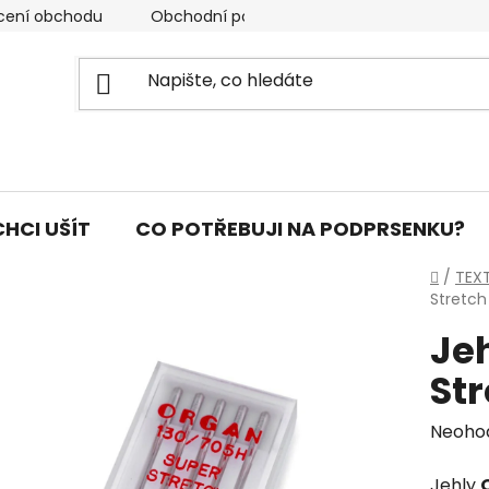
cení obchodu
Obchodní podmínky
Podmínky ochran
CHCI UŠÍT
CO POTŘEBUJI NA PODPRSENKU?
Domů
/
TEXT
Stretch
Je
St
Průmě
Neoho
hodno
Jehly