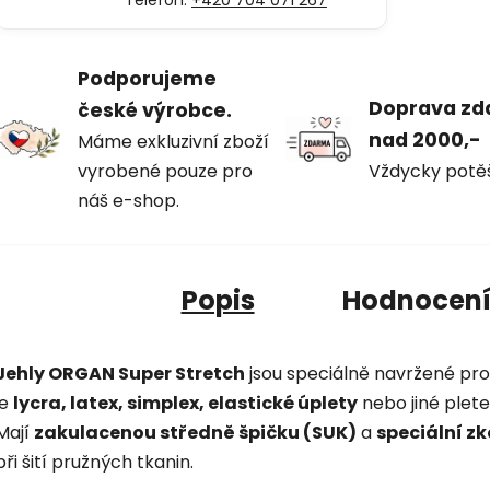
Podporujeme
Doprava z
české výrobce.
nad 2000,-
Máme exkluzivní zboží
vyrobené pouze pro
Vždycky potě
náš e-shop.
Popis
Hodnocen
Jehly ORGAN Super Stretch
jsou speciálně navržené pr
je
lycra, latex, simplex, elastické úplety
nebo jiné plete
Mají
zakulacenou středně špičku (SUK)
a
speciální z
při šití pružných tkanin.