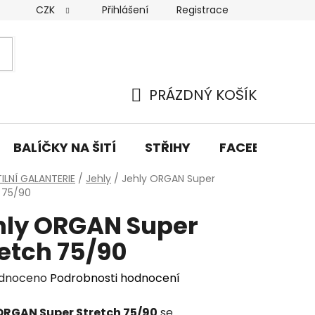
CZK
Přihlášení
Registrace
y osobních údajů
Doprava a platba
Kontakty
PRÁZDNÝ KOŠÍK
NÁKUPNÍ
KOŠÍK
BALÍČKY NA ŠITÍ
STŘIHY
FACEBOOK PŘ
ILNÍ GALANTERIE
/
Jehly
/
Jehly ORGAN Super
 75/90
hly ORGAN Super
retch 75/90
rné
dnoceno
Podrobnosti hodnocení
cení
ORGAN Super Stretch 75/90
se