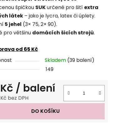
tu
cenou špičkou
SUK
určené pro šití
extra
ých látek
– jako je lycra, latex či úplety.
ní
5 jehel
(3× 75, 2× 90).
 pro většinu
domácích šicích strojů
.
ček.
rava od 65 Kč
pnost
Skladem
(39 balení)
149
 Kč
/ balení
 Kč bez DPH
 cena:
DO KOŠÍKU