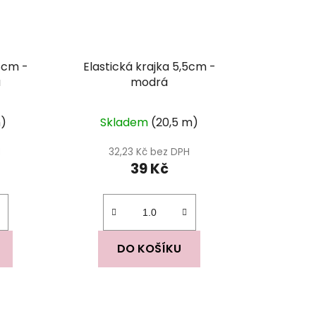
,8cm -
Elastická krajka 5,5cm -
á
modrá
)
Skladem
(20,5 m)
H
32,23 Kč bez DPH
39 Kč
DO KOŠÍKU