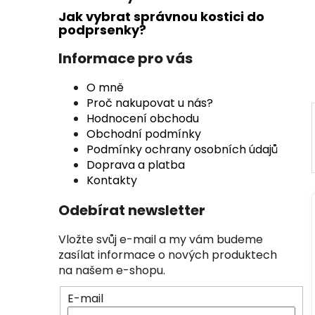
n
Jak vybrat správnou kostici do
n
podprsenky?
í
p
Informace pro vás
a
O mně
n
Proč nakupovat u nás?
e
Hodnocení obchodu
l
Obchodní podmínky
Podmínky ochrany osobních údajů
Doprava a platba
Kontakty
Odebírat newsletter
Vložte svůj e-mail a my vám budeme
zasílat informace o nových produktech
na našem e-shopu.
E-mail