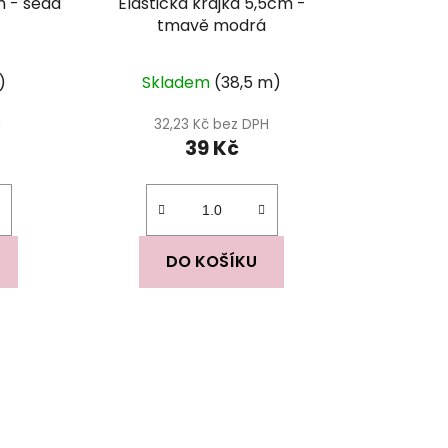
m - šedá
Elastická krajka 5,5cm -
tmavě modrá
)
Skladem
(38,5 m)
H
32,23 Kč bez DPH
39 Kč
DO KOŠÍKU