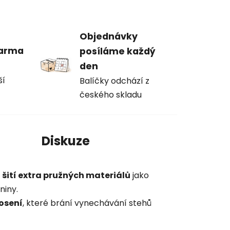
Objednávky
darma
posíláme každý
den
ší
Balíčky odchází z
českého skladu
í
Diskuze
o
šití extra pružných materiálů
jako
niny.
kosení
, které brání vynechávání stehů