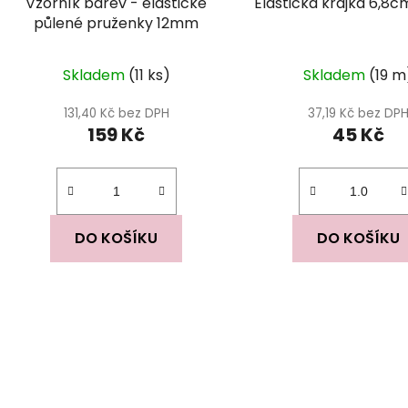
Vzorník barev - elastické
Elastická krajka 6,8c
půlené pruženky 12mm
Skladem
(11 ks)
Skladem
(19 m
131,40 Kč bez DPH
37,19 Kč bez DP
159 Kč
45 Kč
DO KOŠÍKU
DO KOŠÍKU