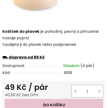
Košíček do plavek
je pohodlný, pevný a přirozeně
tvaruje poprsí.
Využijete ji do plavek nebo podprsenek.
⛟
doprava od 65 Kč
Dostupnost
Skladem
(4 pár)
Kód:
9018
49 Kč
/ pár
40,50 Kč bez DPH
Měrná cena:
DO KOŠÍKU