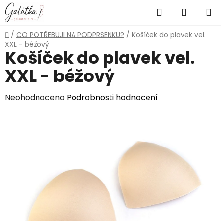
Přejít
Hledat
NÁKUP
na
obsah
KOŠÍK
Domů
/
CO POTŘEBUJI NA PODPRSENKU?
/
Košíček do plavek vel.
XXL - béžový
Košíček do plavek vel.
XXL - béžový
Průměrné
Neohodnoceno
Podrobnosti hodnocení
hodnocení
produktu
je
0,0
z
5
hvězdiček.