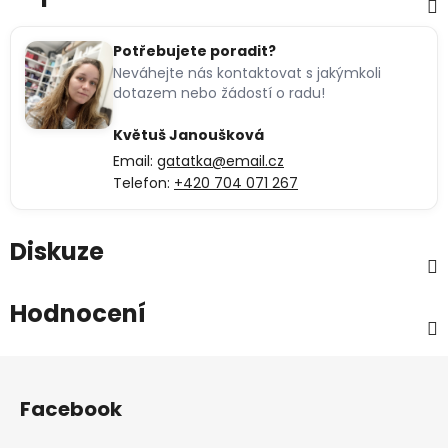
Potřebujete poradit?
Neváhejte nás kontaktovat s jakýmkoli
dotazem nebo žádostí o radu!
Květuš Janoušková
Email:
gatatka@email.cz
Telefon:
+420 704 071 267
Diskuze
Hodnocení
Z
á
Facebook
p
a