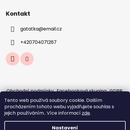
Kontakt
gatatka
@
email.cz
+420704071267
Obchodní podmínky
Facebooková skupina
GDPR
Jak fungují předobjednávky a sloučení
Tento web používá soubory cookie. Dalším
objednávek?
procházením tohoto webu vyjadřujete souhlas s
Doprava a platba
jejich používáním.. Více informací
zde
.
Nastavení