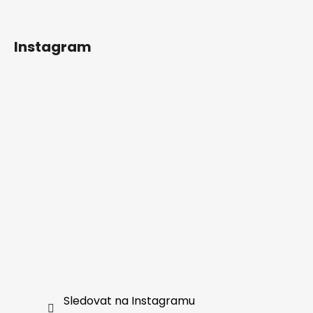
t
í
Instagram
Sledovat na Instagramu