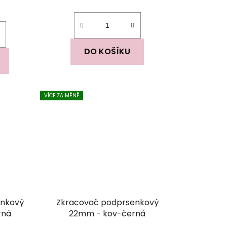
ček.
DO KOŠÍKU
VÍCE ZA MÉNĚ
enkový
Zkracovač podprsenkový
rná
22mm - kov-černá