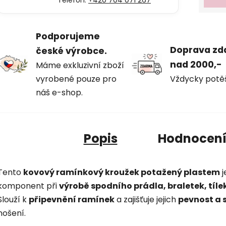
Podporujeme
Doprava z
české výrobce.
nad 2000,-
Máme exkluzivní zboží
vyrobené pouze pro
Vždycky potě
náš e-shop.
Popis
Hodnocen
Tento
kovový ramínkový kroužek potažený plastem
j
komponent při
výrobě spodního prádla, braletek, tíle
Slouží k
připevnění ramínek
a zajišťuje jejich
pevnost a s
nošení.