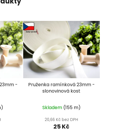
odukty
 23mm -
Pruženka ramínková 23mm -
slonovinová kost
rné
m)
Skladem
(155 m)
cení
tu
H
20,66 Kč bez DPH
25 Kč