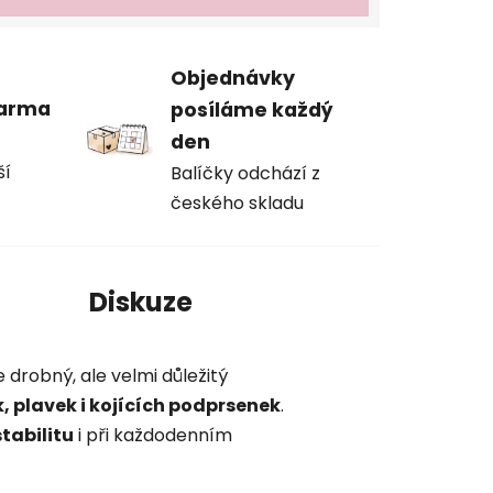
Objednávky
darma
posíláme každý
den
ší
Balíčky odchází z
českého skladu
í
Diskuze
e drobný, ale velmi důležitý
k, plavek i kojících podprsenek
.
tabilitu
i při každodenním