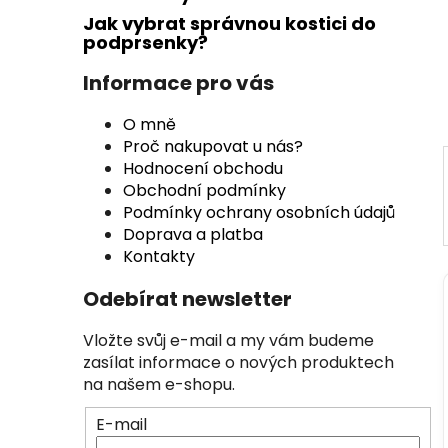
n
Jak vybrat správnou kostici do
n
podprsenky?
í
p
Informace pro vás
a
O mně
n
Proč nakupovat u nás?
e
Hodnocení obchodu
l
Obchodní podmínky
Podmínky ochrany osobních údajů
Doprava a platba
Kontakty
Odebírat newsletter
Vložte svůj e-mail a my vám budeme
zasílat informace o nových produktech
na našem e-shopu.
E-mail