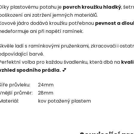
Díky plastovému potahu je
povrch kroužku hladký
, šet
poškození ani zatržení jemných materiálů.
Kovové jádro dodává kroužku potřebnou
pevnost a dlou
nedeformuje ani při napětí ramínek.
Skvěle ladí s ramínkovými pruženkami, zkracovači i ostat
odpovídající barvě.
Perfektní volba pro každou švadlenku, která dbá na
kvali
vzhled spodního prádla.
💕
Šíře průvleku:
24mm
Vnější průměr:
28mm
Materiál:
kov potažený plastem