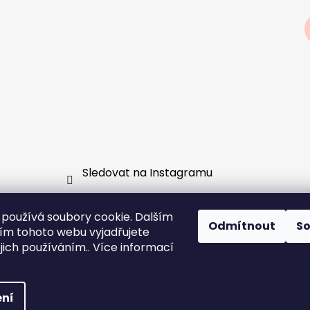
Sledovat na Instagramu
používá soubory cookie. Dalším
Odmítnout
S
m tohoto webu vyjadřujete
vá skupina
GDPR
Jak fungují předobjednávky a slouče
ejich používáním.. Více informací
ní