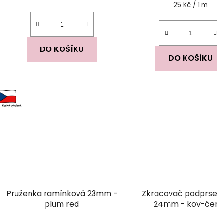
Měrná
25 Kč / 1 m
5,0
5,0
cena:
z
z
5
5
hvězdiček.
hvězdi
DO KOŠÍKU
DO KOŠÍKU
Pruženka ramínková 23mm -
Zkracovač podprs
plum red
24mm - kov-če