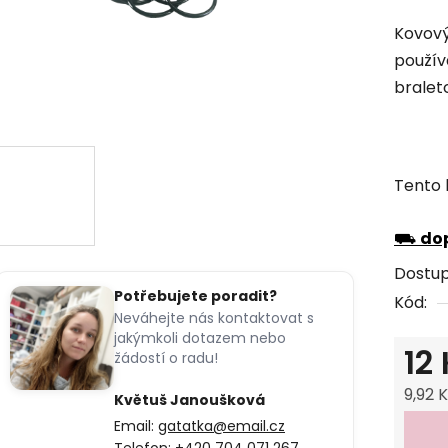
hodno
Kovový
produk
použív
je
braletc
0,0
z
5
hvězdi
Tento 
⛟
dop
Dostu
Potřebujete poradit?
Kód:
Neváhejte nás kontaktovat s
jakýmkoli dotazem nebo
12
žádostí o radu!
9,92 
Květuš Janoušková
Měrná
Email:
gatatka@email.cz
Telefon:
+420 704 071 267