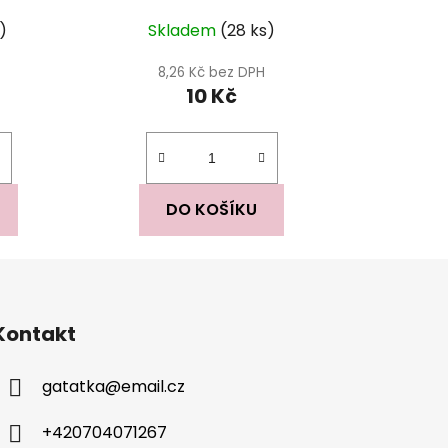
Průměrné
s)
Skladem
(28 ks)
hodnocení
produktu
8,26 Kč bez DPH
10 Kč
je
5,0
z
5
hvězdiček.
DO KOŠÍKU
Kontakt
gatatka
@
email.cz
+420704071267