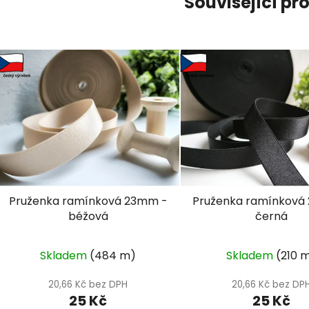
Související pr
Pruženka ramínková 23mm -
Pruženka ramínková
béžová
černá
Průměrné
Průmě
Skladem
(484 m)
Skladem
(210 
hodnocení
hodno
produktu
produk
20,66 Kč bez DPH
20,66 Kč bez DP
25 Kč
25 Kč
je
je