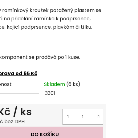
cení
 ramínkový kroužek potažený plastem se
tu
á na přidělání ramínka k podprsence,
e, kojící podprsence, plavkám či tílku.
ček.
komponent se prodává po 1 kuse.
rava od 65 Kč
pnost
Skladem
(6 ks)
3301
 Kč
/ ks
Kč bez DPH
 cena:
DO KOŠÍKU