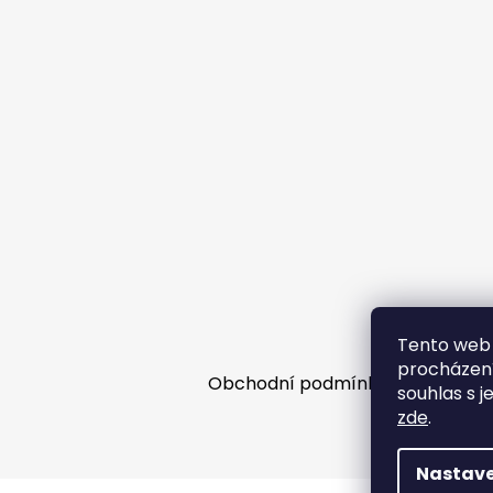
Tento web 
procházení
Obchodní podmínky
Facebooko
souhlas s j
zde
.
Nastave