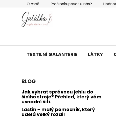
Přejít
O mně
Proč nakupovat u nás?
Hodno
na
obsah
TEXTILNÍ GALANTERIE
LÁTKY
P
BLOG
o
s
Jak vybrat správnou jehlu do
t
šicího stroje? Přehled, který vám
usnadní šití.
r
a
Lastin – malý pomocník, který
udělá velký rozdíl