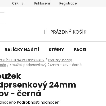
CZK
Přihlášení
Registrace
y osobních údajů
Doprava a platba
Kontakty
PRÁZDNÝ KOŠÍK
NÁKUPNÍ
KOŠÍK
BALÍČKY NA ŠITÍ
STŘIHY
FACEBOOK PŘ
POTŘEBUJI NA PODPRSENKU?
/
Kroužky, háčky,
vače
/
Kroužek podprsenkový 24mm - kov - černá
oužek
dprsenkový 24mm
ov - černá
rné
dnoceno
Podrobnosti hodnocení