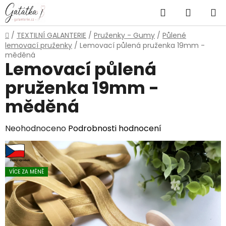
Přejít
Hledat
NÁKUP
na
obsah
KOŠÍK
Domů
/
TEXTILNÍ GALANTERIE
/
Pruženky - Gumy
/
Půlené
lemovací pruženky
/
Lemovací půlená pruženka 19mm -
měděná
Lemovací půlená
pruženka 19mm -
měděná
Průměrné
Neohodnoceno
Podrobnosti hodnocení
hodnocení
produktu
je
VÍCE ZA MÉNĚ
0,0
z
5
hvězdiček.