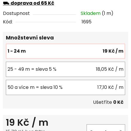
⛟
doprava od 65 Kč
Dostupnost
Skladem
(1 m)
Kód:
1695
Množstevní sleva
1 - 24 m
19 Kč
/ m
25 - 49 m = sleva 5 %
18,05 Kč
/ m
50 a více m = sleva 10 %
17,10 Kč
/ m
Ušetříte
0 Kč
19 Kč
/ m