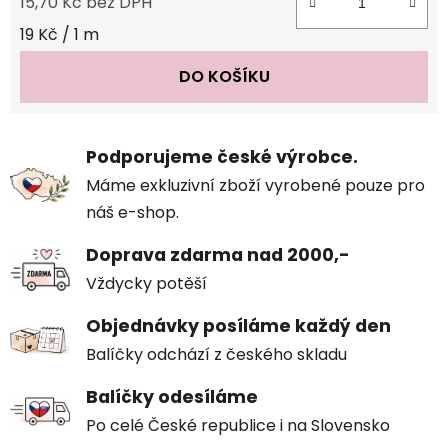
15,70 Kč bez DPH
Měrná cena:
19 Kč / 1 m
DO KOŠÍKU
Podporujeme české výrobce.
Máme exkluzivní zboží vyrobené pouze pro
náš e-shop.
Doprava zdarma nad 2000,-
Vždycky potěší
Objednávky posíláme každý den
Balíčky odchází z českého skladu
Balíčky odesíláme
Po celé České republice i na Slovensko