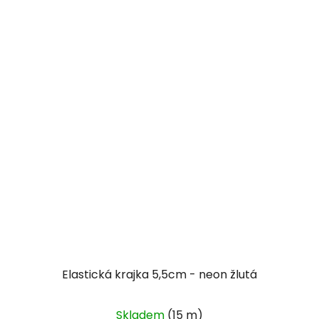
hvězdiček.
Elastická krajka 5,5cm - neon žlutá
Skladem
(15 m)