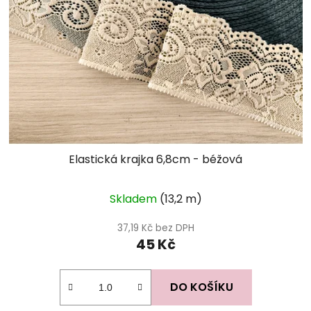
Elastická krajka 6,8cm - béžová
Průměrné
Skladem
(13,2 m)
hodnocení
produktu
37,19 Kč bez DPH
45 Kč
je
5,0
z
DO KOŠÍKU
5