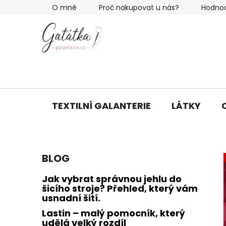
Přejít
O mně
Proč nakupovat u nás?
Hodno
na
obsah
TEXTILNÍ GALANTERIE
LÁTKY
P
BLOG
o
s
Jak vybrat správnou jehlu do
t
šicího stroje? Přehled, který vám
usnadní šití.
r
a
Lastin – malý pomocník, který
udělá velký rozdíl