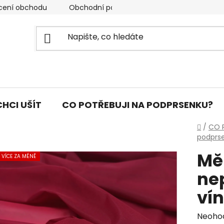
cení obchodu
Obchodní podmínky
Podmínky ochran
CHCI UŠÍT
CO POTŘEBUJI NA PODPRSENKU?
Domů
/
CO 
podprs
Mě
VÍCE ZA MÉNĚ
ne
ví
Průmě
Neoho