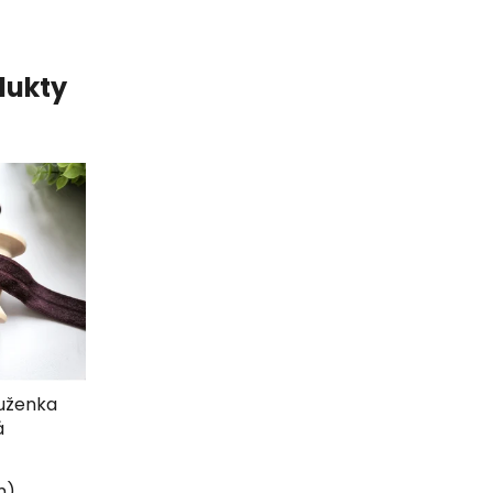
dukty
uženka
á
m)