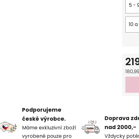
5 - 
10 a
21
180,9
Měrná
Podporujeme
Doprava z
české výrobce.
nad 2000,-
Máme exkluzivní zboží
vyrobené pouze pro
Vždycky potě