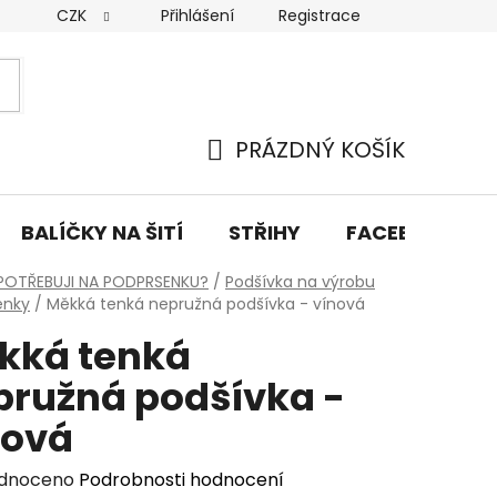
CZK
Přihlášení
Registrace
y osobních údajů
Doprava a platba
Kontakty
PRÁZDNÝ KOŠÍK
NÁKUPNÍ
KOŠÍK
BALÍČKY NA ŠITÍ
STŘIHY
FACEBOOK PŘ
POTŘEBUJI NA PODPRSENKU?
/
Podšívka na výrobu
enky
/
Měkká tenká nepružná podšívka - vínová
kká tenká
pružná podšívka -
nová
rné
dnoceno
Podrobnosti hodnocení