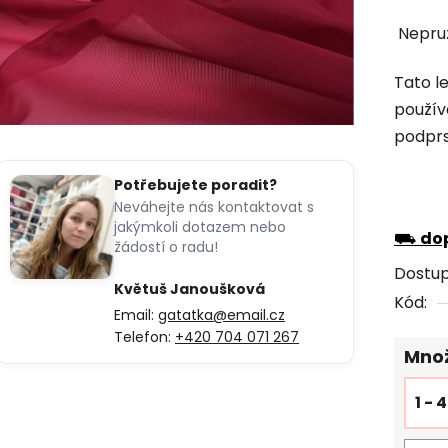
hodno
Nepruž
produk
je
Tato le
0,0
použív
z
podpr
5
hvězdi
Potřebujete poradit?
Neváhejte nás kontaktovat s
jakýmkoli dotazem nebo
⛟
dop
žádostí o radu!
Dostu
Květuš Janoušková
Kód:
Email:
gatatka@email.cz
Telefon:
+420 704 071 267
Množ
1 - 