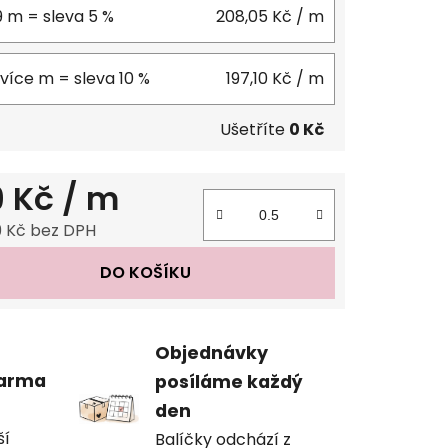
9 m = sleva 5 %
208,05 Kč
/ m
 více m = sleva 10 %
197,10 Kč
/ m
Ušetříte
0 Kč
9 Kč
/ m
9 Kč bez DPH
 cena:
DO KOŠÍKU
Objednávky
darma
posíláme každý
den
ší
Balíčky odchází z