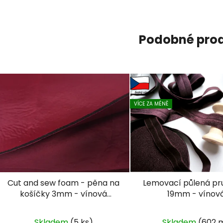
Podobné pro
VÍCE ZA MÉNĚ
Cut and sew foam - pěna na
Lemovací půlená pr
košíčky 3mm - vínová
19mm - vínov
(polyester)
Skladem
(5 ks)
Skladem
(602 