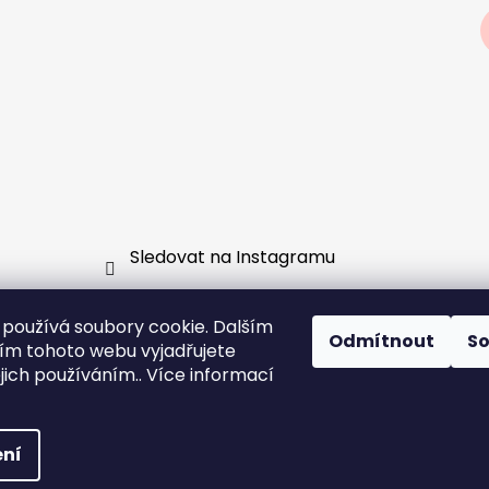
Sledovat na Instagramu
používá soubory cookie. Dalším
Odmítnout
S
m tohoto webu vyjadřujete
vá skupina
GDPR
Jak fungují předobjednávky a slouče
ejich používáním.. Více informací
ní
echna práva vyhrazena.