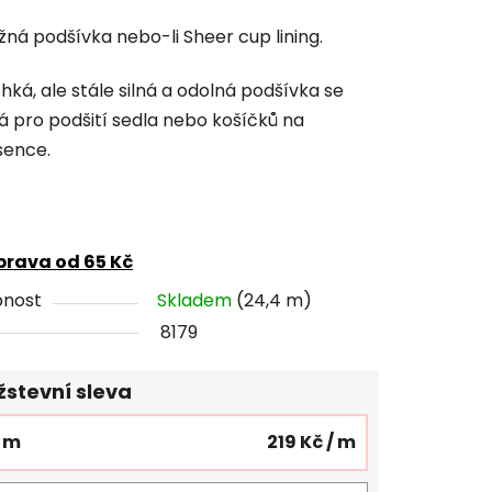
cení
ná podšívka nebo-li Sheer cup lining.
tu
hká, ale stále silná a odolná podšívka se
á pro podšití sedla nebo košíčků na
sence.
ček.
rava od 65 Kč
pnost
Skladem
(24,4 m)
8179
stevní sleva
4 m
219 Kč
/ m