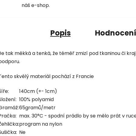
náš e-shop.
Popis
Hodnocen
Je tak měkká a tenká, že téměř zmizí pod tkaninou či krajk
podporu.
Tento skvělý materiál pochází z Francie
Šíře:
140cm (+- 1cm)
Složení:
100% polyamid
Gramáž:
65gramů/metr
Pračka:
max. 30°C - spodní prádlo by se mělo prát v ruc
Žehlička:
program na nylon
Sušička:
Ne