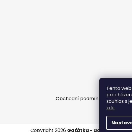
Tento web 
procházení
Obchodní podmínky
Facebooko
souhlas s j
zde
.
Nastave
Copyright 2026
Gaťátka - galanterie
. Vš