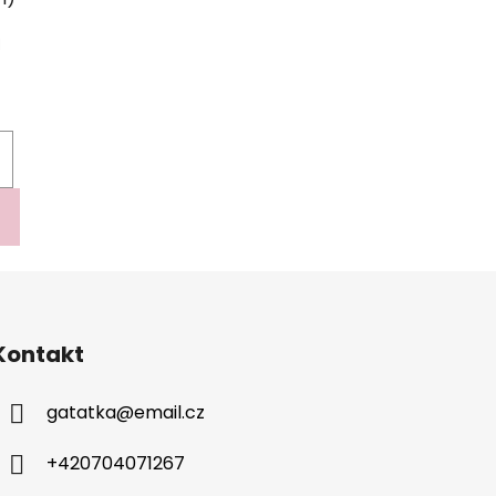
H
Kontakt
gatatka
@
email.cz
+420704071267