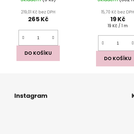
219,01 Kč bez DPH
15,70 Kč bez DP
265 Kč
19 Kč
Měrná
19 Kč / 1 m
cena:
DO KOŠÍKU
DO KOŠÍKU
Instagram