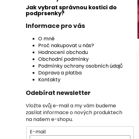
n
Jak vybrat správnou kostici do
n
podprsenky?
í
p
Informace pro vás
a
O mně
n
Proč nakupovat u nás?
e
Hodnocení obchodu
l
Obchodní podmínky
Podmínky ochrany osobních údajů
Doprava a platba
Kontakty
Odebírat newsletter
Vložte svůj e-mail a my vám budeme
zasílat informace o nových produktech
na našem e-shopu.
E-mail