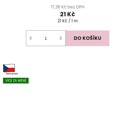
17,36 Kč bez DPH
21 Kč
Měrná
21 Kč / 1 m
cena:
DO KOŠÍKU
VÍCE ZA MÉNĚ