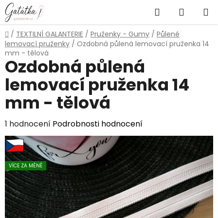
Přejít
Hledat
NÁKUP
na
obsah
KOŠÍK
Domů
/
TEXTILNÍ GALANTERIE
/
Pruženky - Gumy
/
Půlené
lemovací pruženky
/
Ozdobná půlená lemovací pruženka 14
mm - tělová
Ozdobná půlená
lemovací pruženka 14
mm - tělová
Průměrné
1 hodnocení
Podrobnosti hodnocení
hodnocení
produktu
je
VÍCE ZA MÉNĚ
5,0
z
5
hvězdiček.