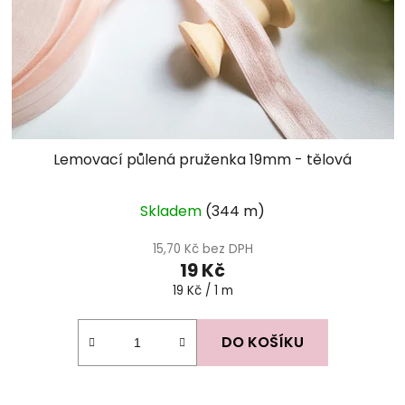
Lemovací půlená pruženka 19mm - tělová
Skladem
(344 m)
15,70 Kč bez DPH
19 Kč
Měrná
19 Kč / 1 m
cena:
DO KOŠÍKU