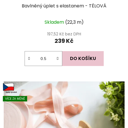
Bavlněný úplet s elastanem - TĚLOVÁ
Průměrné
Skladem
(22,3 m)
hodnocení
produktu
197,52 Kč bez DPH
239 Kč
je
5,0
z
DO KOŠÍKU
5
hvězdiček.
VÍCE ZA MÉNĚ