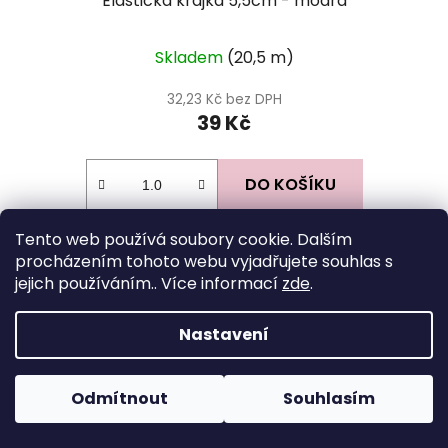
Elastická krajka 5,5cm - modrá
Skladem
(20,5 m)
32,23 Kč bez DPH
39 Kč
DO KOŠÍKU
Tento web používá soubory cookie. Dalším
procházením tohoto webu vyjadřujete souhlas s
NOVINKA
jejich používáním.. Více informací
zde
.
Nastavení
Odmítnout
Souhlasím