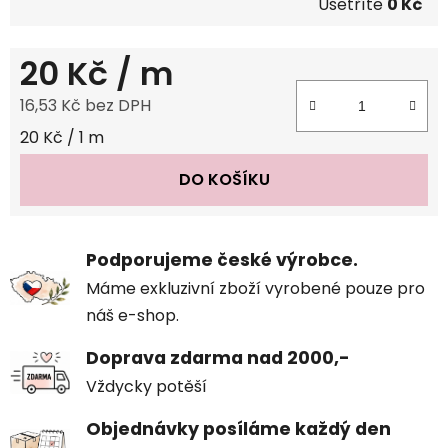
Ušetříte
0 Kč
20 Kč
/ m
16,53 Kč bez DPH
Měrná cena:
20 Kč / 1 m
DO KOŠÍKU
Podporujeme české výrobce.
Máme exkluzivní zboží vyrobené pouze pro
náš e-shop.
Doprava zdarma nad 2000,-
Vždycky potěší
Objednávky posíláme každý den