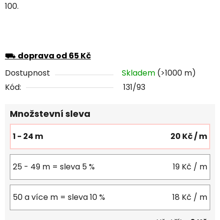
100.
⛟
doprava od 65 Kč
Dostupnost
Skladem
(>1000 m)
Kód:
131/93
Množstevní sleva
1 - 24 m
20 Kč
/ m
25 - 49 m = sleva 5 %
19 Kč
/ m
50 a více m = sleva 10 %
18 Kč
/ m