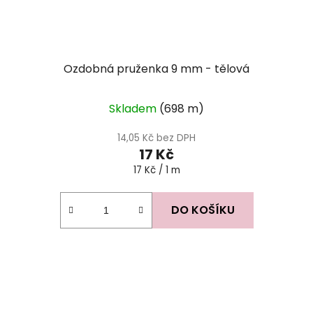
Ozdobná pruženka 9 mm - tělová
Průměrné
Skladem
(698 m)
hodnocení
produktu
14,05 Kč bez DPH
17 Kč
je
Měrná
17 Kč / 1 m
5,0
cena:
z
5
DO KOŠÍKU
hvězdiček.