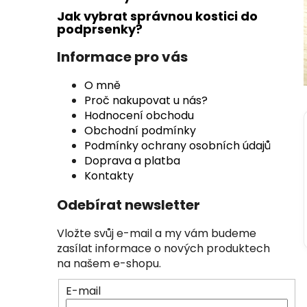
n
Jak vybrat správnou kostici do
n
podprsenky?
í
p
Informace pro vás
a
O mně
n
Proč nakupovat u nás?
e
Hodnocení obchodu
l
Obchodní podmínky
Podmínky ochrany osobních údajů
Doprava a platba
Kontakty
Odebírat newsletter
Vložte svůj e-mail a my vám budeme
zasílat informace o nových produktech
na našem e-shopu.
E-mail