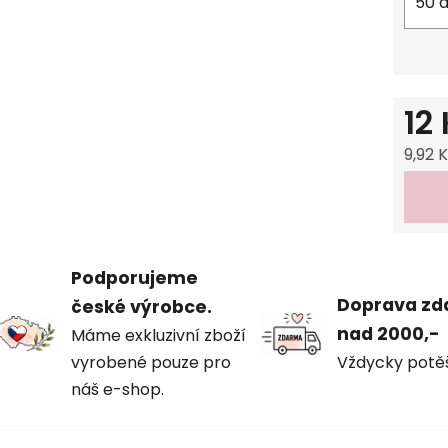
50 a
12
9,92 
Měrná
Podporujeme
Doprava z
české výrobce.
nad 2000,-
Máme exkluzivní zboží
vyrobené pouze pro
Vždycky potě
náš e-shop.