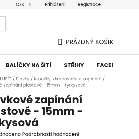
CZK
Přihlášení
Registrace
y osobních údajů
Doprava a platba
Kontakty
PRÁZDNÝ KOŠÍK
NÁKUPNÍ
KOŠÍK
BALÍČKY NA ŠITÍ
STŘIHY
FACEBOOK PŘ
 UŠÍT
/
Plavky
/
Kroužky, zkracovače a zapínání
/
é zapínání plastové - 15mm - tyrkysová
avkové zapínání
astové - 15mm -
rkysová
rné
dnoceno
Podrobnosti hodnocení