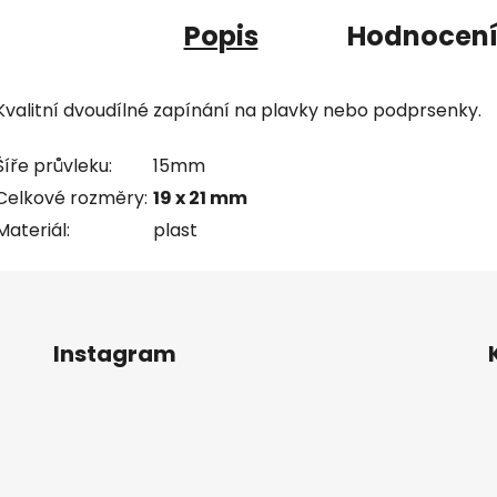
Popis
Hodnocen
Kvalitní dvoudílné zapínání na plavky nebo podprsenky.
Šíře průvleku:
15mm
Celkové rozměry:
19 x 21 mm
Materiál:
plast
Instagram