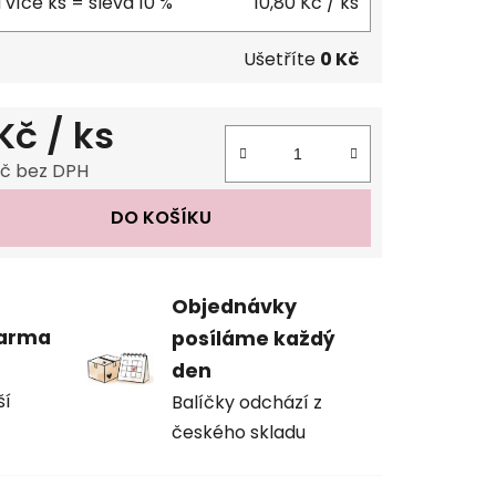
 více ks = sleva 10 %
10,80 Kč
/ ks
Ušetříte
0 Kč
 Kč
/ ks
Kč bez DPH
 cena:
DO KOŠÍKU
Objednávky
darma
posíláme každý
den
ší
Balíčky odchází z
českého skladu