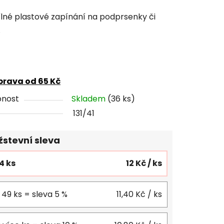
cení
lné plastové zapínání na podprsenky či
tu
.
rava od 65 Kč
ček.
pnost
Skladem
(36 ks)
131/41
stevní sleva
24 ks
12 Kč
/ ks
 49 ks = sleva 5 %
11,40 Kč
/ ks