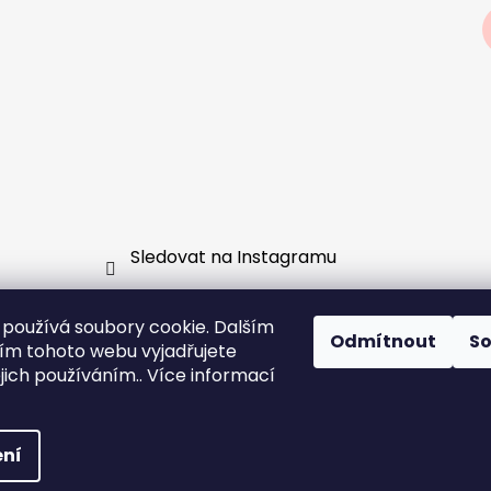
Sledovat na Instagramu
používá soubory cookie. Dalším
Odmítnout
S
m tohoto webu vyjadřujete
vá skupina
GDPR
Jak fungují předobjednávky a slouče
ejich používáním.. Více informací
ní
echna práva vyhrazena.