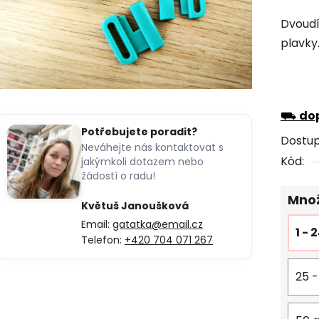
hodno
Dvoudí
produk
plavky
je
0,0
z
5
⛟
dop
hvězdi
Potřebujete poradit?
Dostu
Neváhejte nás kontaktovat s
Kód:
jakýmkoli dotazem nebo
žádostí o radu!
Množ
Květuš Janoušková
Email:
gatatka@email.cz
1 - 
Telefon:
+420 704 071 267
25 -