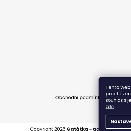
Tento web 
procházení
Obchodní podmínky
Facebooko
souhlas s j
zde
.
Nastave
Copyright 2026
Gaťátka - galanterie
. Vš