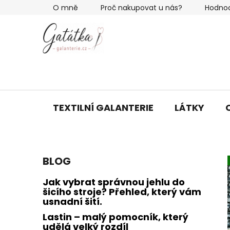
Přejít
O mně
Proč nakupovat u nás?
Hodno
na
obsah
TEXTILNÍ GALANTERIE
LÁTKY
P
BLOG
o
s
Jak vybrat správnou jehlu do
t
šicího stroje? Přehled, který vám
usnadní šití.
r
a
Lastin – malý pomocník, který
udělá velký rozdíl