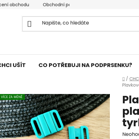
cení obchodu
Obchodní podmínky
Podmínky ochran
CHCI UŠÍT
CO POTŘEBUJI NA PODPRSENKU?
Domů
/
CHCI
Plavkov
Pl
VÍCE ZA MÉNĚ
pl
ty
Průmě
Neoho