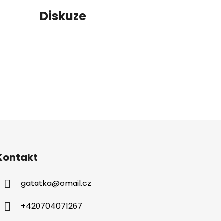
í
Diskuze
Kontakt
gatatka
@
email.cz
+420704071267