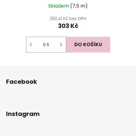
Skladem
(7,5 m)
250,41 Kč bez DPH
303 Kč
DO KOŠÍKU
Z
á
Facebook
p
a
t
í
Instagram