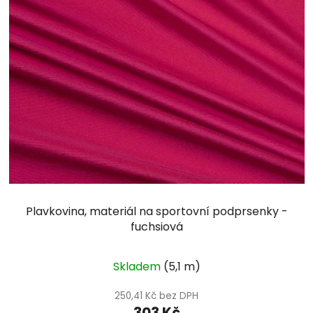
Plavkovina, materiál na sportovní podprsenky -
fuchsiová
Průměrné
Skladem
(5,1 m)
hodnocení
produktu
250,41 Kč bez DPH
303 Kč
je