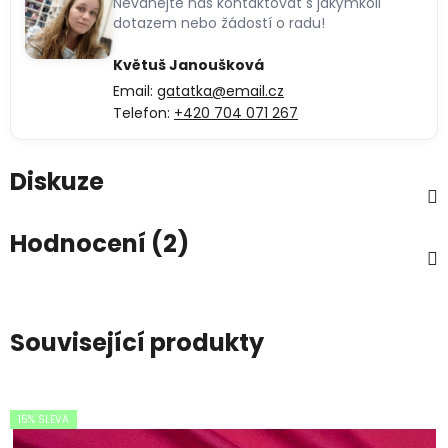
Neváhejte nás kontaktovat s jakýmkoli
dotazem nebo žádostí o radu!
Květuš Janoušková
Email:
gatatka@email.cz
Telefon:
+420 704 071 267
Diskuze
Hodnocení (2)
Související produkty
15% SLEVA