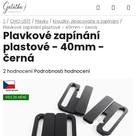
Přejít
Hledat
NÁKUP
na
obsah
KOŠÍK
Domů
/
CHCI UŠÍT
/
Plavky
/
Kroužky, zkracovače a zapínání
/
Plavkové zapínání plastové - 40mm - černá
Plavkové zapínání
plastové - 40mm -
černá
Průměrné
2 hodnocení
Podrobnosti hodnocení
hodnocení
produktu
je
VÍCE ZA MÉNĚ
5,0
z
5
hvězdiček.