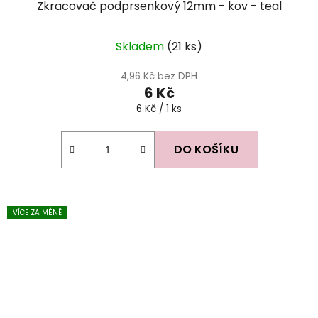
Zkracovač podprsenkový 12mm - kov - teal
Skladem
(21 ks)
4,96 Kč bez DPH
6 Kč
Měrná
6 Kč / 1 ks
cena:
DO KOŠÍKU
VÍCE ZA MÉNĚ