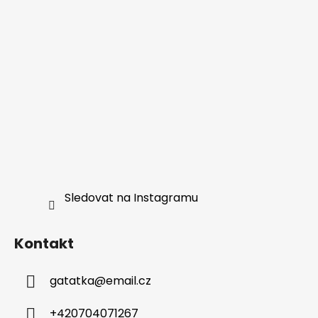
Sledovat na Instagramu
Kontakt
gatatka
@
email.cz
+420704071267