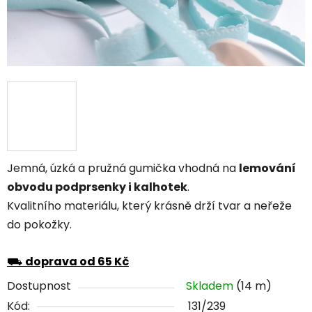
Jemná, úzká a pružná gumička vhodná na
lemování
obvodu podprsenky i kalhotek
.
Kvalitního materiálu, který krásně drží tvar a neřeže
do pokožky.
⛟
doprava od 65 Kč
Dostupnost
Skladem
(14 m)
Kód:
131/239