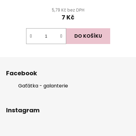
5,79 Kč bez DPH
7 Kč
DO KOŠÍKU
Z
á
Facebook
p
a
Gaťátka - galanterie
t
í
Instagram