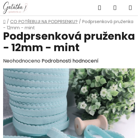
Přejít
Hledat
NÁKUP
na
obsah
KOŠÍK
Domů
/
CO POTŘEBUJI NA PODPRSENKU?
/
Podprsenková pruženka
- 12mm - mint
Podprsenková pruženka
- 12mm - mint
Průměrné
Neohodnoceno
Podrobnosti hodnocení
hodnocení
produktu
je
0,0
z
5
hvězdiček.