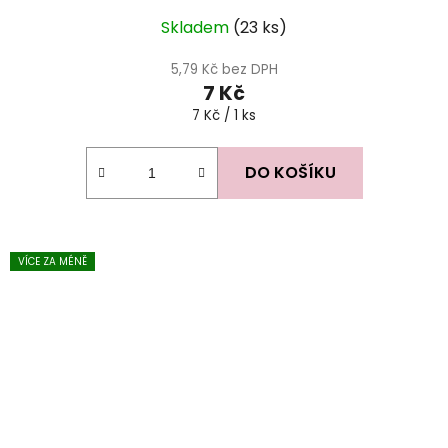
Skladem
(23 ks)
5,79 Kč bez DPH
7 Kč
Měrná
7 Kč / 1 ks
cena:
DO KOŠÍKU
VÍCE ZA MÉNĚ