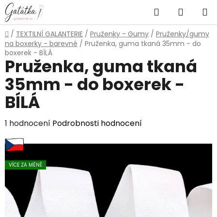
Přejít
Hledat
NÁKUP
na
obsah
KOŠÍK
Domů
/
TEXTILNÍ GALANTERIE
/
Pruženky - Gumy
/
Pruženky/gumy
na boxerky - barevné
/
Pruženka, guma tkaná 35mm - do
boxerek - BÍLÁ
Pruženka, guma tkaná
35mm - do boxerek -
BÍLÁ
Průměrné
1 hodnocení
Podrobnosti hodnocení
hodnocení
produktu
je
VÍCE ZA MÉNĚ
5,0
z
5
hvězdiček.