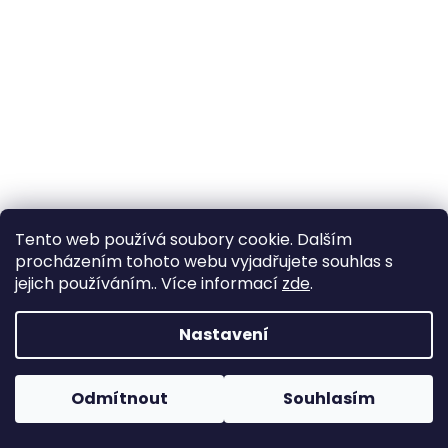
Tento web používá soubory cookie. Dalším
procházením tohoto webu vyjadřujete souhlas s
jejich používáním.. Více informací
zde
.
Elastická krajka 5,5cm - bílá
Nastavení
Skladem
(53,1 m)
Odmítnout
Souhlasím
32,23 Kč bez DPH
39 Kč