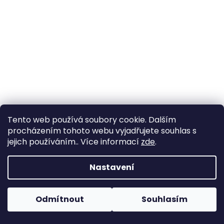
Tento web používá soubory cookie. Dalším
procházením tohoto webu vyjadřujete souhlas s
jejich používáním.. Více informací
zde
.
Elastická krajka 5,5cm - královsky modrá
Nastavení
Skladem
(41 m)
Odmítnout
Souhlasím
32,23 Kč bez DPH
39 Kč