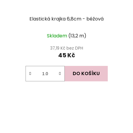
Elastická krajka 6,8cm - béžová
Průměrné
Skladem
(13,2 m)
hodnocení
produktu
37,19 Kč bez DPH
45 Kč
je
5,0
z
DO KOŠÍKU
5
hvězdiček.