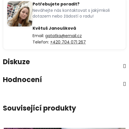
Potřebujete poradit?
Neváhejte nás kontaktovat s jakýmkoli
dotazem nebo žádostí o radu!
Květuš Janoušková
Email:
gatatka@email.cz
Telefon:
+420 704 071 267
Diskuze
Hodnocení
Související produkty