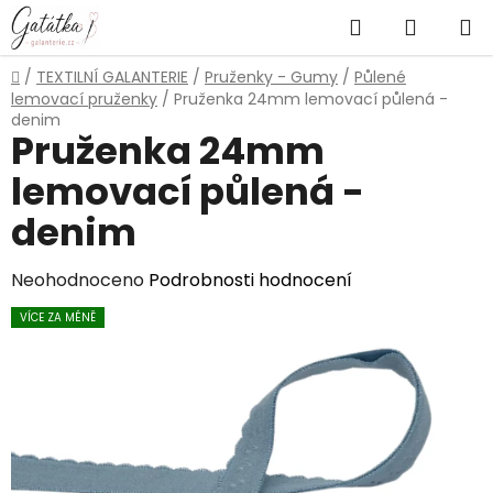
Přejít
Hledat
NÁKUP
na
obsah
KOŠÍK
Domů
/
TEXTILNÍ GALANTERIE
/
Pruženky - Gumy
/
Půlené
lemovací pruženky
/
Pruženka 24mm lemovací půlená -
denim
Pruženka 24mm
lemovací půlená -
denim
Průměrné
Neohodnoceno
Podrobnosti hodnocení
hodnocení
VÍCE ZA MÉNĚ
produktu
je
0,0
z
5
hvězdiček.