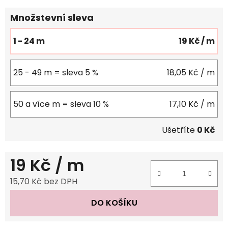
Množstevní sleva
1 - 24 m
19 Kč
/ m
25 - 49 m = sleva 5 %
18,05 Kč
/ m
50 a více m = sleva 10 %
17,10 Kč
/ m
Ušetříte
0 Kč
19 Kč
/ m
15,70 Kč bez DPH
Měrná cena:
DO KOŠÍKU