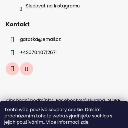
Sledovat na Instagramu
Kontakt
gatatka
@
email.cz
+420704071267
Obchodní podmínky
Facebooková skupina
GDPR
Jak fungují předobjednávky a sloučení
Tento web používá soubory cookie. Dalším
objednávek?
procházením tohoto webu vyjadřujete souhlas s
Doprava a platba
jejich používáním.. Více informací
zde
.