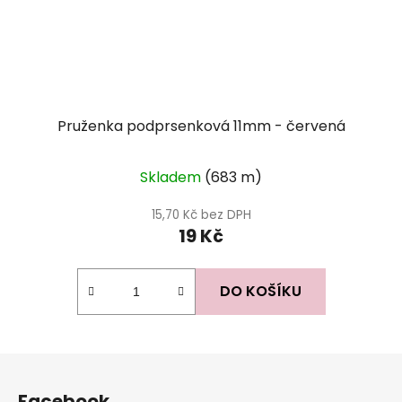
Pruženka podprsenková 11mm - červená
Průměrné
Skladem
(683 m)
hodnocení
produktu
15,70 Kč bez DPH
19 Kč
je
5,0
z
DO KOŠÍKU
5
hvězdiček.
Z
á
Facebook