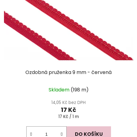
Ozdobná pruženka 9 mm - červená
Skladem
(198 m)
14,05 Kč bez DPH
17 Kč
Měrná
17 Kč / 1 m
cena:
DO KOŠÍKU