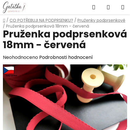
Přejít
Hledat
NÁKUP
na
obsah
KOŠÍK
Domů
/
CO POTŘEBUJI NA PODPRSENKU?
/
Pruženky podprsenkové
/
Pruženka podprsenková 18mm - červená
Pruženka podprsenková
18mm - červená
Průměrné
Neohodnoceno
Podrobnosti hodnocení
hodnocení
produktu
je
0,0
z
5
hvězdiček.