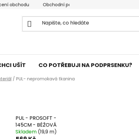
cení obchodu
Obchodní podmínky
Podmínky ochran
CHCI UŠÍT
CO POTŘEBUJI NA PODPRSENKU?
teriál
/
PUL- nepromokavá tkanina
PUL - PROSOFT -
145CM - BÉŽOVÁ
Skladem
(19,9 m)