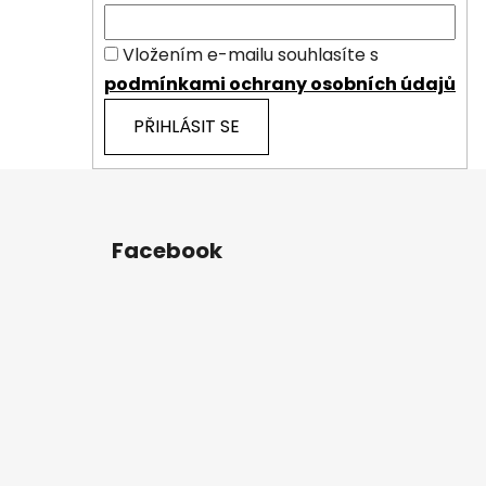
Vložením e-mailu souhlasíte s
podmínkami ochrany osobních údajů
PŘIHLÁSIT SE
Z
á
Facebook
p
a
t
í