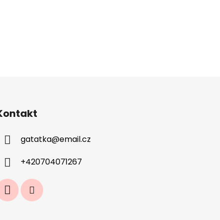
Kontakt
gatatka
@
email.cz
+420704071267