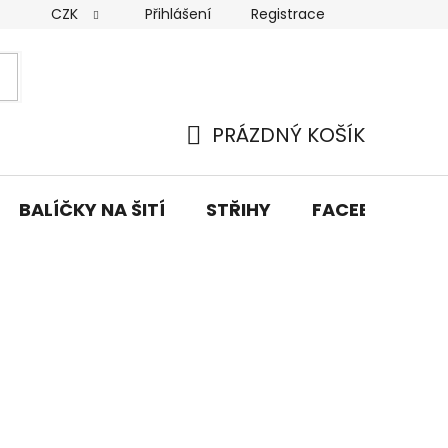
CZK
Přihlášení
Registrace
y osobních údajů
Doprava a platba
Kontakty
PRÁZDNÝ KOŠÍK
NÁKUPNÍ
KOŠÍK
BALÍČKY NA ŠITÍ
STŘIHY
FACEBOOK PŘ