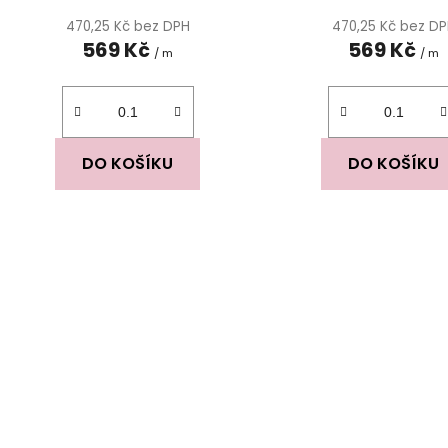
ů
470,25 Kč bez DPH
470,25 Kč bez D
569 Kč
569 Kč
/ m
/ m
DO KOŠÍKU
DO KOŠÍKU
O
v
l
á
d
a
c
í
p
r