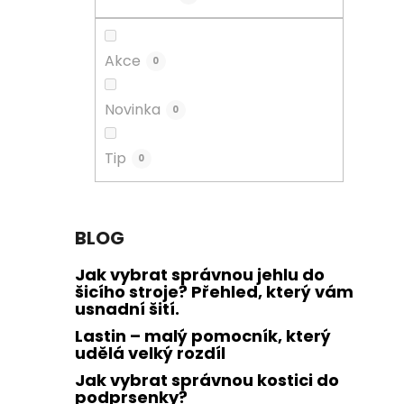
a
n
e
Akce
0
l
Novinka
0
Tip
0
BLOG
Jak vybrat správnou jehlu do
šicího stroje? Přehled, který vám
usnadní šití.
Lastin – malý pomocník, který
udělá velký rozdíl
Jak vybrat správnou kostici do
podprsenky?