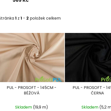
569 Kč
Stránka
1
z
1
-
2
položek celkem
V
ý
p
i
s
p
r
o
PUL - PROSOFT - 145CM -
PUL - PROSOFT - 1
d
BÉŽOVÁ
ČERNA
u
k
Skladem
(19,9 m)
Skladem
(5,2 
t