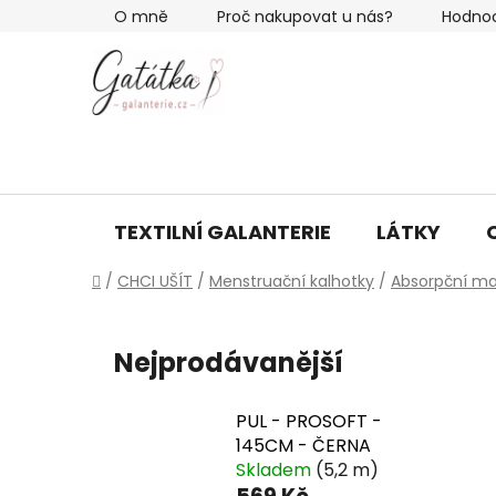
Přejít
O mně
Proč nakupovat u nás?
Hodno
na
obsah
TEXTILNÍ GALANTERIE
LÁTKY
Domů
/
CHCI UŠÍT
/
Menstruační kalhotky
/
Absorpční ma
Nejprodávanější
PUL - PROSOFT -
145CM - ČERNA
Skladem
(5,2 m)