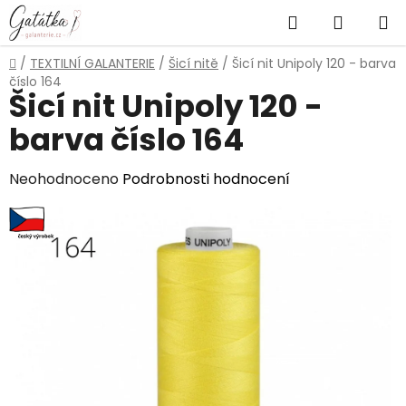
Přejít
Hledat
NÁKUP
na
obsah
KOŠÍK
Domů
/
TEXTILNÍ GALANTERIE
/
Šicí nitě
/
Šicí nit Unipoly 120 - barva
číslo 164
Šicí nit Unipoly 120 -
barva číslo 164
Průměrné
Neohodnoceno
Podrobnosti hodnocení
hodnocení
produktu
je
0,0
z
5
hvězdiček.