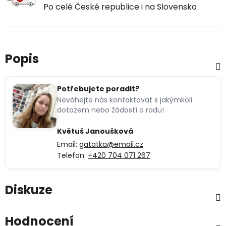
Po celé České republice i na Slovensko
Popis
Potřebujete poradit?
Neváhejte nás kontaktovat s jakýmkoli
dotazem nebo žádostí o radu!
Květuš Janoušková
Email:
gatatka@email.cz
Telefon:
+420 704 071 267
Diskuze
Hodnocení