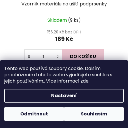
Vzorník materiálu na ušití podprsenky
Skladem
(9 ks)
156,20 Kč bez DPH
189 Kč
DO KOŠÍKU
Tento web používá soubory cookie. Dalším
procházením tohoto webu vyjadřujete souhlas s
Z
jejich používáním.. Více informací
zde
.
á
Facebook
p
Nastavení
a
t
Odmítnout
Souhlasím
í
Instagram