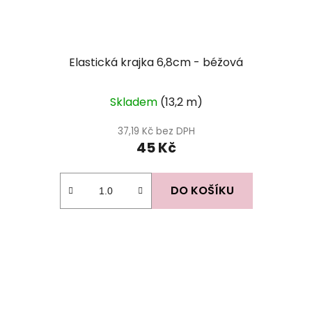
Elastická krajka 6,8cm - béžová
Průměrné
Skladem
(13,2 m)
hodnocení
produktu
37,19 Kč bez DPH
45 Kč
je
5,0
z
DO KOŠÍKU
5
hvězdiček.