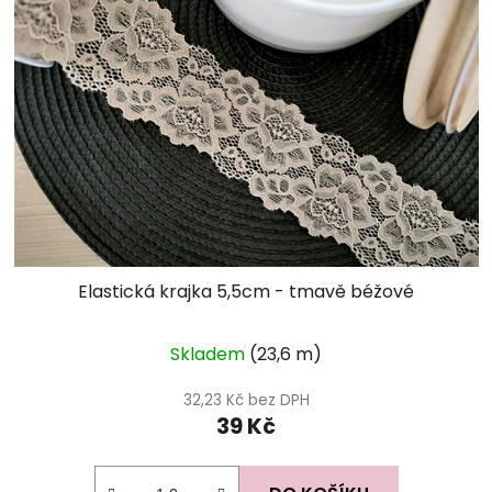
Elastická krajka 5,5cm - tmavě béžové
Skladem
(23,6 m)
32,23 Kč bez DPH
39 Kč