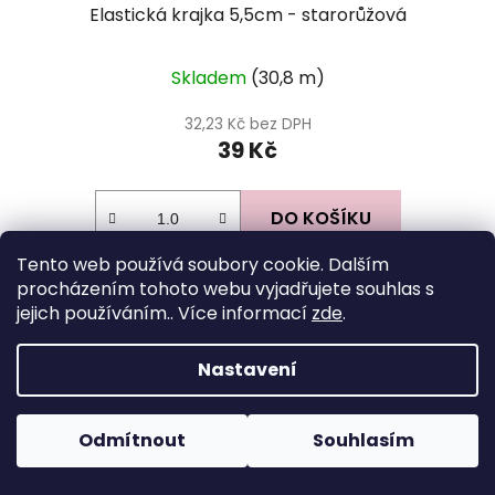
Elastická krajka 5,5cm - starorůžová
Skladem
(30,8 m)
32,23 Kč bez DPH
39 Kč
DO KOŠÍKU
Tento web používá soubory cookie. Dalším
procházením tohoto webu vyjadřujete souhlas s
Z
jejich používáním.. Více informací
zde
.
á
Facebook
p
Nastavení
a
t
Odmítnout
Souhlasím
í
Instagram