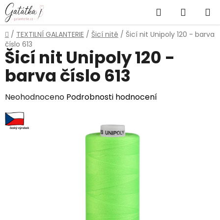
Přejít
Hledat
NÁKUP
na
obsah
KOŠÍK
Domů
/
TEXTILNÍ GALANTERIE
/
Šicí nitě
/
Šicí nit Unipoly 120 - barva
číslo 613
Šicí nit Unipoly 120 -
barva číslo 613
Průměrné
Neohodnoceno
Podrobnosti hodnocení
hodnocení
produktu
je
0,0
z
5
hvězdiček.