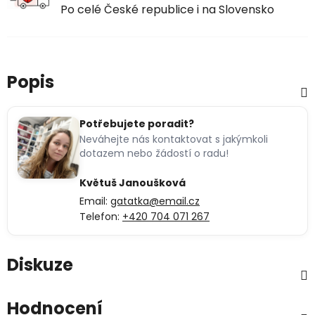
Po celé České republice i na Slovensko
Popis
Potřebujete poradit?
Neváhejte nás kontaktovat s jakýmkoli
dotazem nebo žádostí o radu!
Květuš Janoušková
Email:
gatatka@email.cz
Telefon:
+420 704 071 267
Diskuze
Hodnocení