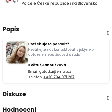
Po celé České republice i na Slovensko
Popis
Potřebujete poradit?
Neváhejte nás kontaktovat s jakýmkoli
dotazem nebo žádostí o radu!
Květuš Janoušková
Email:
gatatka@email.cz
Telefon:
+420 704 071 267
Diskuze
Hodnocení