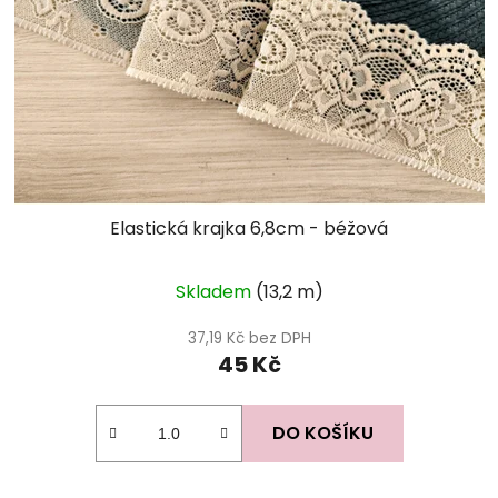
Elastická krajka 6,8cm - béžová
Průměrné
Skladem
(13,2 m)
hodnocení
produktu
37,19 Kč bez DPH
45 Kč
je
5,0
z
DO KOŠÍKU
5
hvězdiček.