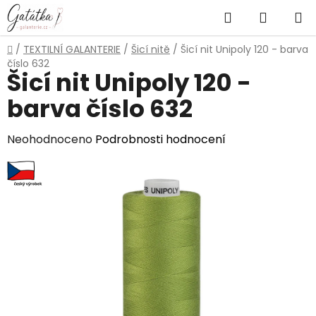
Přejít
Hledat
NÁKUP
na
obsah
KOŠÍK
Domů
/
TEXTILNÍ GALANTERIE
/
Šicí nitě
/
Šicí nit Unipoly 120 - barva
číslo 632
Šicí nit Unipoly 120 -
barva číslo 632
Průměrné
Neohodnoceno
Podrobnosti hodnocení
hodnocení
produktu
je
0,0
z
5
hvězdiček.