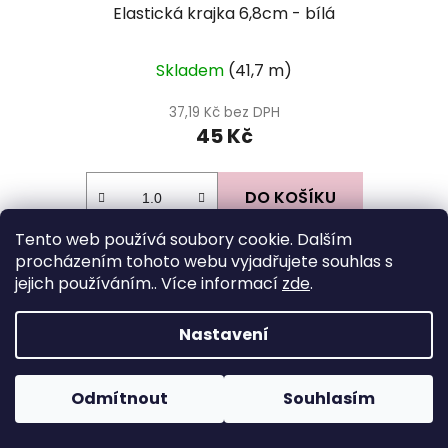
Elastická krajka 6,8cm - bílá
Skladem
(41,7 m)
37,19 Kč bez DPH
45 Kč
DO KOŠÍKU
Tento web používá soubory cookie. Dalším
procházením tohoto webu vyjadřujete souhlas s
Z
jejich používáním.. Více informací
zde
.
á
Facebook
p
Nastavení
a
t
Odmítnout
Souhlasím
í
Instagram