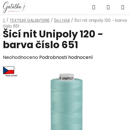
Přejít
Hledat
NÁKUP
na
obsah
KOŠÍK
Domů
/
TEXTILNÍ GALANTERIE
/
Šicí nitě
/
Šicí nit Unipoly 120 - barva
číslo 651
Šicí nit Unipoly 120 -
barva číslo 651
Průměrné
Neohodnoceno
Podrobnosti hodnocení
hodnocení
produktu
je
0,0
z
5
hvězdiček.