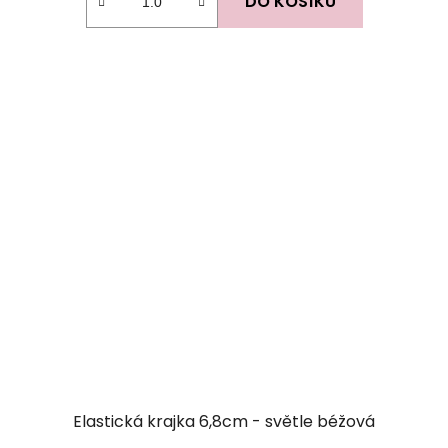
DO KOŠÍKU
5
hvězdiček.
Elastická krajka 6,8cm - světle béžová