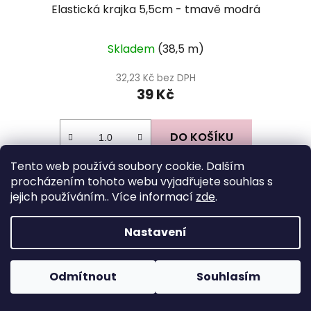
Elastická krajka 5,5cm - tmavě modrá
Skladem
(38,5 m)
32,23 Kč bez DPH
39 Kč
DO KOŠÍKU
Tento web používá soubory cookie. Dalším
procházením tohoto webu vyjadřujete souhlas s
Z
jejich používáním.. Více informací
zde
.
á
Facebook
p
Nastavení
a
t
Odmítnout
Souhlasím
í
Instagram