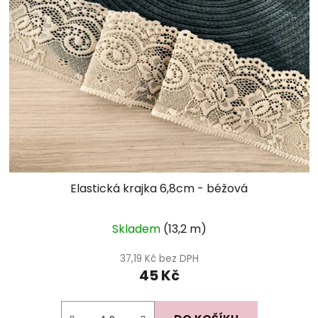
Elastická krajka 6,8cm - béžová
Průměrné
Skladem
(13,2 m)
hodnocení
produktu
37,19 Kč bez DPH
45 Kč
je
5,0
z