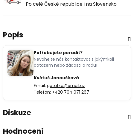
Po celé České republice i na Slovensko
Popis
Potřebujete poradit?
Neváhejte nás kontaktovat s jakýmkoli
dotazem nebo žádostí o radu!
Květuš Janoušková
Email:
gatatka@email.cz
Telefon:
+420 704 071 267
Diskuze
Hodnocení