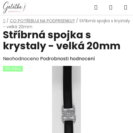
Přejít
Hledat
NÁKUP
na
obsah
KOŠÍK
Domů
/
CO POTŘEBUJI NA PODPRSENKU?
/
Stříbrná spojka s krystaly
- velká 20mm
Stříbrná spojka s
krystaly - velká 20mm
Průměrné
Neohodnoceno
Podrobnosti hodnocení
hodnocení
15% SLEVA
produktu
je
0,0
z
5
hvězdiček.