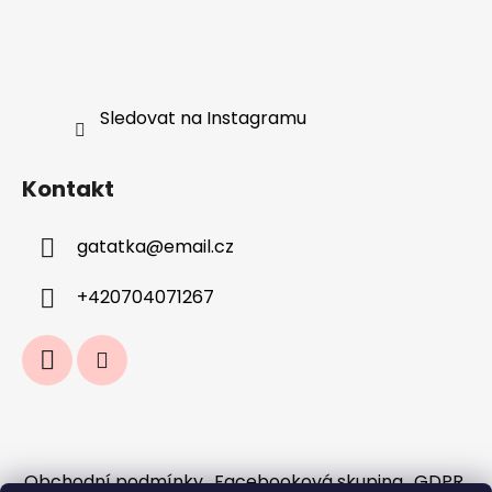
Sledovat na Instagramu
Kontakt
gatatka
@
email.cz
+420704071267
Obchodní podmínky
Facebooková skupina
GDPR