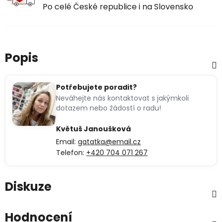
Po celé České republice i na Slovensko
Popis
Potřebujete poradit?
Neváhejte nás kontaktovat s jakýmkoli
dotazem nebo žádostí o radu!
Květuš Janoušková
Email:
gatatka@email.cz
Telefon:
+420 704 071 267
Diskuze
Hodnocení