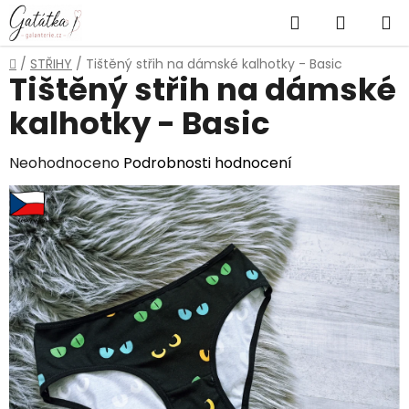
Přejít
Hledat
NÁKUP
na
obsah
KOŠÍK
Domů
/
STŘIHY
/
Tištěný střih na dámské kalhotky - Basic
Tištěný střih na dámské
kalhotky - Basic
Průměrné
Neohodnoceno
Podrobnosti hodnocení
hodnocení
produktu
je
0,0
z
5
hvězdiček.