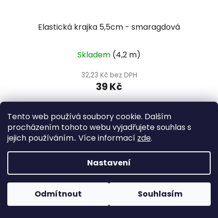
Elastická krajka 5,5cm - smaragdová
Skladem
(4,2 m)
32,23 Kč bez DPH
39 Kč
Tento web používá soubory cookie. Dalším
DO KOŠÍKU
procházením tohoto webu vyjadřujete souhlas s
jejich používáním.. Více informací
zde
.
Z
Nastavení
á
Facebook
p
a
Odmítnout
Souhlasím
t