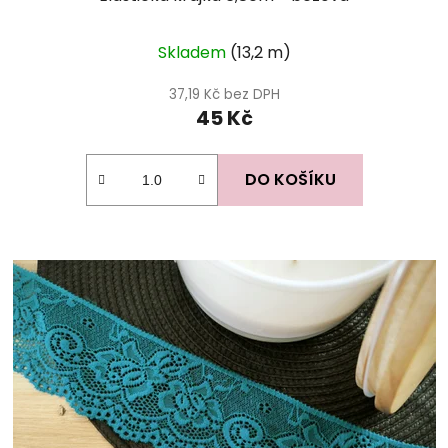
Průměrné
Skladem
(13,2 m)
hodnocení
produktu
37,19 Kč bez DPH
45 Kč
je
5,0
z
DO KOŠÍKU
5
hvězdiček.