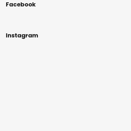
Facebook
p
a
t
í
Instagram