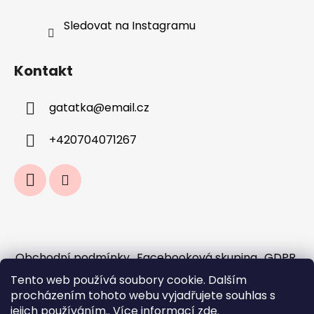
Sledovat na Instagramu
Kontakt
gatatka
@
email.cz
+420704071267
Obchodní podmínky
Facebooková skupina
GDPR
Jak fungují předobjednávky a sloučení
Tento web používá soubory cookie. Dalším
objednávek?
procházením tohoto webu vyjadřujete souhlas s
Doprava a platba
jejich používáním.. Více informací
zde
.