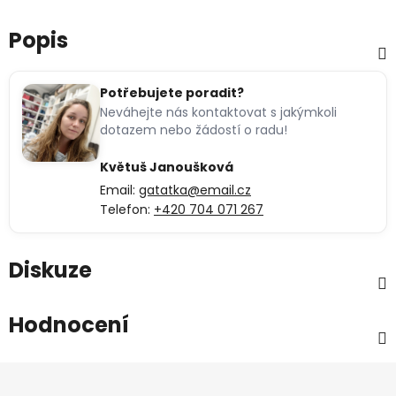
Popis
Potřebujete poradit?
Neváhejte nás kontaktovat s jakýmkoli
dotazem nebo žádostí o radu!
Květuš Janoušková
Email:
gatatka@email.cz
Telefon:
+420 704 071 267
Diskuze
Hodnocení
Z
á