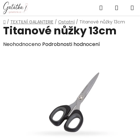
Přejít
Hledat
NÁKUP
na
obsah
KOŠÍK
Domů
/
TEXTILNÍ GALANTERIE
/
Ostatní
/
Titanové nůžky 13cm
Titanové nůžky 13cm
Průměrné
Neohodnoceno
Podrobnosti hodnocení
hodnocení
produktu
je
0,0
z
5
hvězdiček.