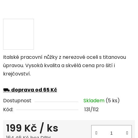
Italské pracovní nůžky z nerezové oceli s titanovou
úpravou. Vysoká kvalita a skvělá cena pro šití i
krejčovství.
⛟
doprava od 65 Kč
Dostupnost
Skladem
(5 ks)
Kód:
131/112
199 Kč
/ ks
164,46 Kč bez DPH