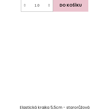
DO KOŠÍKU
Elastická krajka 5,5cm - starorůžová