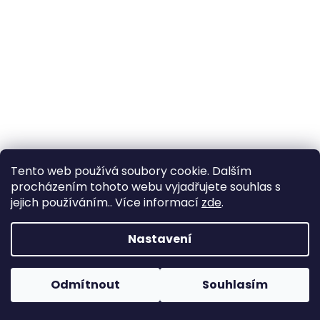
Tento web používá soubory cookie. Dalším
procházením tohoto webu vyjadřujete souhlas s
jejich používáním.. Více informací
zde
.
Elastická krajka 5,5cm - černá
Nastavení
Skladem
(15 m)
Odmítnout
Souhlasím
32,23 Kč bez DPH
39 Kč