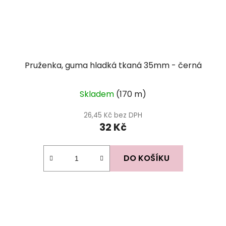
Pruženka, guma hladká tkaná 35mm - černá
Průměrné
Skladem
(170 m)
hodnocení
produktu
26,45 Kč bez DPH
32 Kč
je
5,0
z
DO KOŠÍKU
5
hvězdiček.