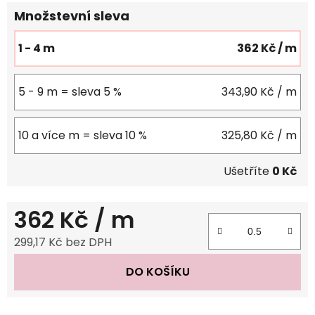
Množstevní sleva
1 - 4 m
362 Kč
/ m
5 - 9 m = sleva 5 %
343,90 Kč
/ m
10 a více m = sleva 10 %
325,80 Kč
/ m
Ušetříte
0 Kč
362 Kč
/ m
299,17 Kč bez DPH
Měrná cena:
DO KOŠÍKU