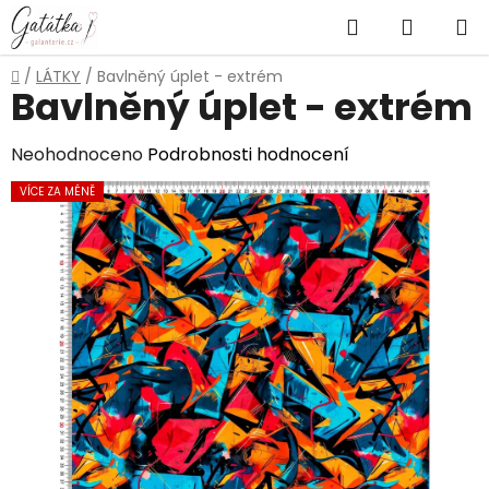
Přejít
Hledat
NÁKUP
na
obsah
KOŠÍK
Domů
/
LÁTKY
/
Bavlněný úplet - extrém
Bavlněný úplet - extrém
Průměrné
Neohodnoceno
Podrobnosti hodnocení
hodnocení
VÍCE ZA MÉNĚ
produktu
je
0,0
z
5
hvězdiček.