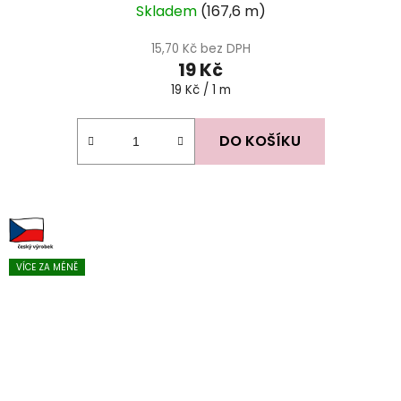
Skladem
(167,6 m)
15,70 Kč bez DPH
19 Kč
Měrná
19 Kč / 1 m
cena:
DO KOŠÍKU
VÍCE ZA MÉNĚ