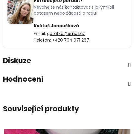
Potřebujete poradit?
Neváhejte nás kontaktovat s jakýmkoli
dotazem nebo žádostí o radu!
Květuš Janoušková
Email:
gatatka@email.cz
Telefon:
+420 704 071 267
Diskuze
Hodnocení
Související produkty