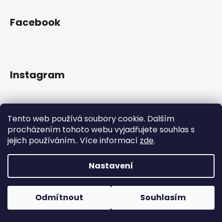
Z
á
Facebook
p
a
t
í
Instagram
Tento web používá soubory cookie. Dalším
procházením tohoto webu vyjadřujete souhlas s
jejich používáním.. Více informací
zde
.
Nastavení
Odmítnout
Souhlasím