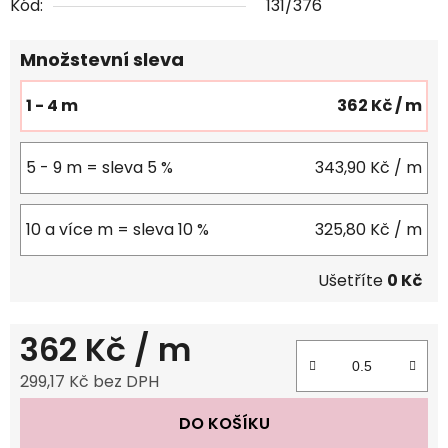
Kód:
131/376
Množstevní sleva
1 - 4 m
362 Kč
/ m
5 - 9 m = sleva 5 %
343,90 Kč
/ m
10 a více m = sleva 10 %
325,80 Kč
/ m
Ušetříte
0 Kč
362 Kč
/ m
299,17 Kč bez DPH
Měrná cena:
DO KOŠÍKU