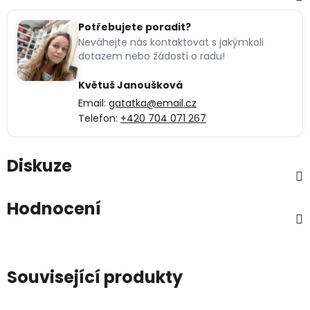
Potřebujete poradit?
Neváhejte nás kontaktovat s jakýmkoli
dotazem nebo žádostí o radu!
Květuš Janoušková
Email:
gatatka@email.cz
Telefon:
+420 704 071 267
Diskuze
Hodnocení
Související produkty