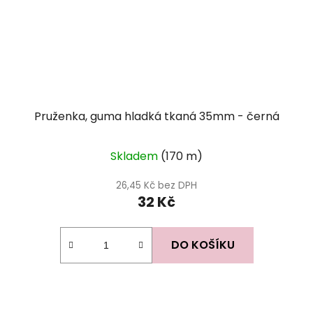
Pruženka, guma hladká tkaná 35mm - černá
Průměrné
Skladem
(170 m)
hodnocení
produktu
26,45 Kč bez DPH
32 Kč
je
5,0
z
DO KOŠÍKU
5
hvězdiček.