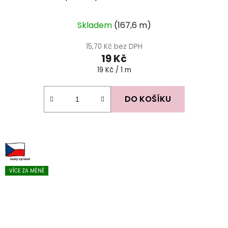
Skladem
(167,6 m)
15,70 Kč bez DPH
19 Kč
Měrná
19 Kč / 1 m
cena:
DO KOŠÍKU
VÍCE ZA MÉNĚ