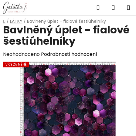
Přejít
Hledat
NÁKUP
na
obsah
KOŠÍK
Domů
/
LÁTKY
/
Bavlněný úplet - fialové šestiúhelníky
Bavlněný úplet - fialové
šestiúhelníky
Průměrné
Neohodnoceno
Podrobnosti hodnocení
hodnocení
VÍCE ZA MÉNĚ
produktu
je
0,0
z
5
hvězdiček.