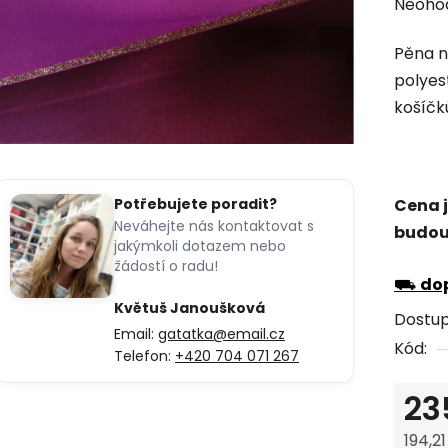
Průmě
Neoho
hodno
Pěna n
produk
polyes
je
košíčk
0,0
z
5
hvězdi
Cena j
Potřebujete poradit?
Neváhejte nás kontaktovat s
budou
jakýmkoli dotazem nebo
žádostí o radu!
⛟
dop
Květuš Janoušková
Dostu
Email:
gatatka@email.cz
Kód:
Telefon:
+420 704 071 267
23
194,2