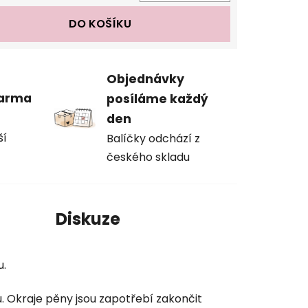
 cena:
DO KOŠÍKU
Objednávky
darma
posíláme každý
den
ší
Balíčky odchází z
českého skladu
í
Diskuze
u.
. Okraje pěny jsou zapotřebí zakončit