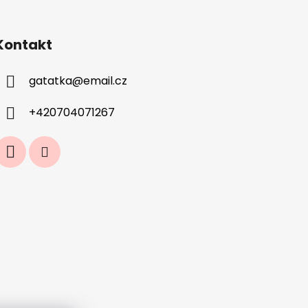
Kontakt
gatatka
@
email.cz
+420704071267