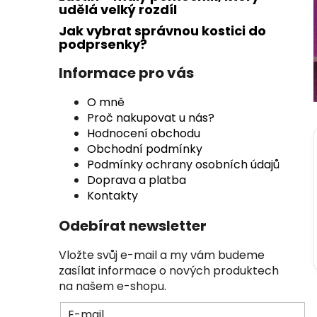
udělá velký rozdíl
n
Jak vybrat správnou kostici do
n
podprsenky?
í
p
Informace pro vás
a
O mně
n
Proč nakupovat u nás?
e
Hodnocení obchodu
l
Obchodní podmínky
Podmínky ochrany osobních údajů
Doprava a platba
Kontakty
Odebírat newsletter
Vložte svůj e-mail a my vám budeme
zasílat informace o nových produktech
na našem e-shopu.
E-mail