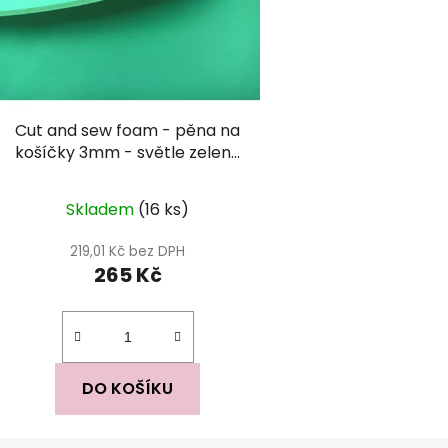
Cut and sew foam - pěna na
košíčky 3mm - světle zelená
(polyester)
Průměrné
Skladem
(16 ks)
hodnocení
produktu
219,01 Kč bez DPH
265 Kč
je
5,0
z
5
hvězdiček.
DO KOŠÍKU