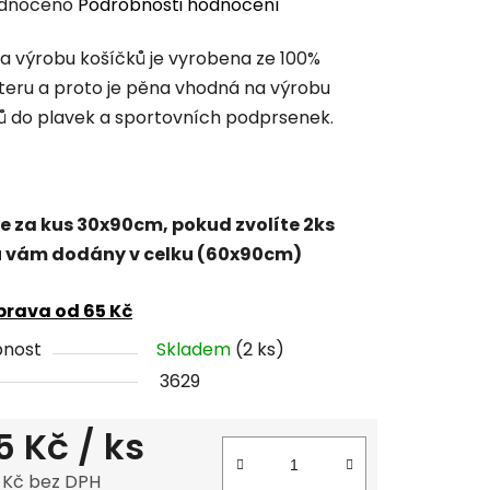
rné
dnoceno
Podrobnosti hodnocení
cení
a výrobu košíčků je vyrobena ze 100%
tu
teru a proto je pěna vhodná na výrobu
ů do plavek a sportovních podprsenek.
ček.
e za kus 30x90cm, pokud zvolíte 2ks
 vám dodány v celku (60x90cm)
rava od 65 Kč
pnost
Skladem
(2 ks)
3629
5 Kč
/ ks
1 Kč bez DPH