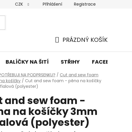
CZK
Přihlášení
Registrace
y osobních údajů
Doprava a platba
Kontakty
PRÁZDNÝ KOŠÍK
NÁKUPNÍ
KOŠÍK
BALÍČKY NA ŠITÍ
STŘIHY
FACEBOOK PŘ
POTŘEBUJI NA PODPRSENKU?
/
Cut and sew foam
na košíčky
/
Cut and sew foam - pěna na košíčky
ialová (polyester)
t and sew foam -
na na košíčky 3mm
ialová (polyester)