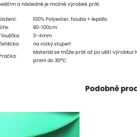
sešitím a následně je možné výrobek prát.
Složení:
100% Polyester, houba + lepidlo
Šíře:
90-100cm
Tloušťka:
3-4mm
Žehlička:
na nízký stupeň
Materiál se může prát až po ušití výrobku!
Pračka:
praní do 30°C
Podobné pro