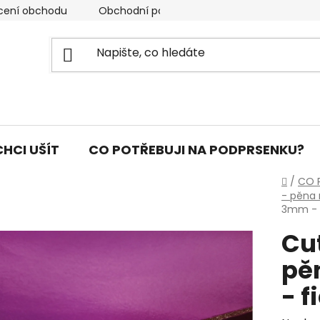
cení obchodu
Obchodní podmínky
Podmínky ochran
CHCI UŠÍT
CO POTŘEBUJI NA PODPRSENKU?
Domů
/
CO 
- pěna 
3mm - f
Cu
pě
- f