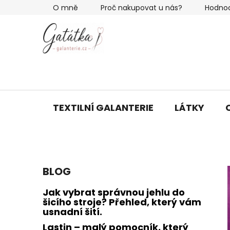
Přejít
O mně
Proč nakupovat u nás?
Hodno
na
obsah
TEXTILNÍ GALANTERIE
LÁTKY
P
BLOG
o
s
Jak vybrat správnou jehlu do
t
šicího stroje? Přehled, který vám
usnadní šití.
r
a
Lastin – malý pomocník, který