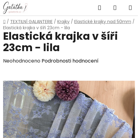
Přejít
Hledat
NÁKUP
na
obsah
KOŠÍK
Domů
/
TEXTILNÍ GALANTERIE
/
Krajky
/
Elastické krajky nad 50mm
/
Elastická krajka v šíři 23cm - lila
Elastická krajka v šíři
23cm - lila
Průměrné
Neohodnoceno
Podrobnosti hodnocení
hodnocení
produktu
je
0,0
z
5
hvězdiček.