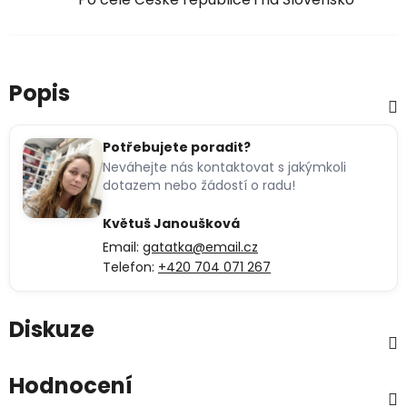
Popis
Potřebujete poradit?
Neváhejte nás kontaktovat s jakýmkoli
dotazem nebo žádostí o radu!
Květuš Janoušková
Email:
gatatka@email.cz
Telefon:
+420 704 071 267
Diskuze
Hodnocení