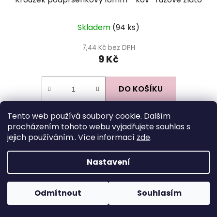
Skladem
(94 ks)
7,44 Kč bez DPH
9 Kč
DO KOŠÍKU
Tento web používá soubory cookie. Dalším
Z
procházením tohoto webu vyjadřujete souhlas s
jejich používáním.. Více informací
zde
.
á
Facebook
p
Nastavení
a
t
í
Odmítnout
Souhlasím
Instagram