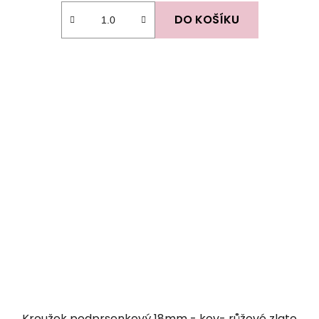
DO KOŠÍKU
Kroužek podprsenkový 18mm - kov- růžové zlato