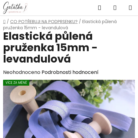
Přejít
Hledat
NÁKUP
na
obsah
KOŠÍK
Domů
/
CO POTŘEBUJI NA PODPRSENKU?
/
Elastická půlená
pruženka 15mm - levandulová
Elastická půlená
pruženka 15mm -
levandulová
Průměrné
Neohodnoceno
Podrobnosti hodnocení
hodnocení
VÍCE ZA MÉNĚ
produktu
je
0,0
z
5
hvězdiček.