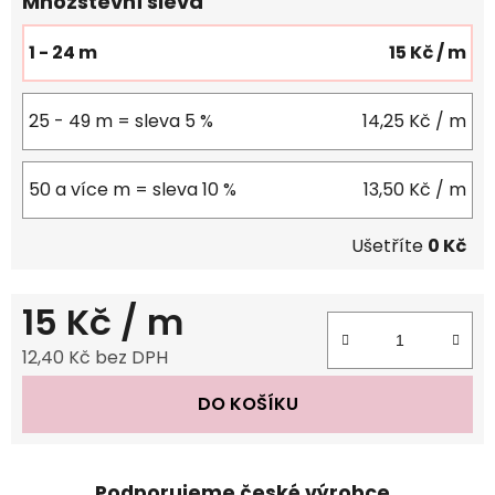
Množstevní sleva
1 - 24 m
15 Kč
/ m
25 - 49 m = sleva 5 %
14,25 Kč
/ m
50 a více m = sleva 10 %
13,50 Kč
/ m
Ušetříte
0 Kč
15 Kč
/ m
12,40 Kč bez DPH
Měrná cena:
DO KOŠÍKU
Podporujeme české výrobce.