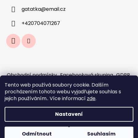
gatatka
@
email.cz
+420704071267
Obchodní podmínky
Facebooková skupina
GDPR
Jak fungují předobjednávky a sloučení
Tento web používá soubory cookie. Dalším
objednávek?
procházením tohoto webu vyjadřujete souhlas s
Doprava a platba
jejich používáním.. Více informací
zde
.
Nastavení
Vytvořil Shoptet
Odmítnout
Souhlasím
Copyright 2026
Gaťátka - galanterie
. Všechna