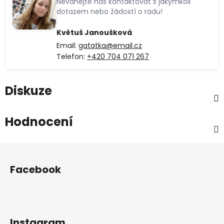
Neváhejte nás kontaktovat s jakýmkoli
dotazem nebo žádostí o radu!
Květuš Janoušková
Email:
gatatka@email.cz
Telefon:
+420 704 071 267
Diskuze
Hodnocení
Z
á
Facebook
p
a
t
í
Instagram