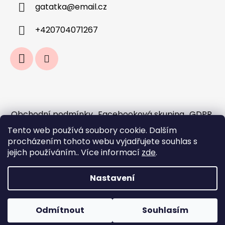
gatatka
@
email.cz
+420704071267
Obchodní podmínky
Facebooková skupina
GDPR
Jak fungují předobjednávky a sloučení
Tento web používá soubory cookie. Dalším
objednávek?
procházením tohoto webu vyjadřujete souhlas s
Doprava a platba
jejich používáním.. Více informací
zde
.
Nastavení
Vytvořil Shoptet
Odmítnout
Souhlasím
Copyright 2026
Gaťátka - galanterie
. Všechna
práva vyhrazena.