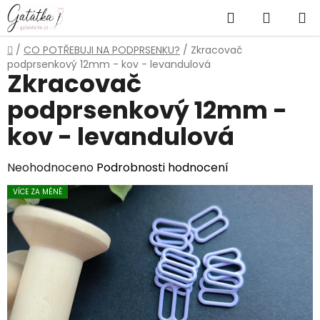
Přejít
Hledat
NÁKUP
na
obsah
KOŠÍK
Domů
/
CO POTŘEBUJI NA PODPRSENKU?
/
Zkracovač
podprsenkový 12mm - kov - levandulová
Zkracovač
podprsenkový 12mm -
kov - levandulová
Průměrné
Neohodnoceno
Podrobnosti hodnocení
hodnocení
VÍCE ZA MÉNĚ
produktu
je
0,0
z
5
hvězdiček.