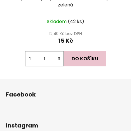
zelená
Skladem
(42 ks)
12,40 Kč bez DPH
15 Kč
DO KOŠÍKU
Z
á
Facebook
p
a
t
í
Instagram