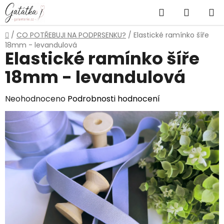
Přejít
Hledat
NÁKUP
na
obsah
KOŠÍK
Domů
/
CO POTŘEBUJI NA PODPRSENKU?
/
Elastické ramínko šíře
18mm - levandulová
Elastické ramínko šíře
18mm - levandulová
Průměrné
Neohodnoceno
Podrobnosti hodnocení
hodnocení
produktu
je
0,0
z
5
hvězdiček.