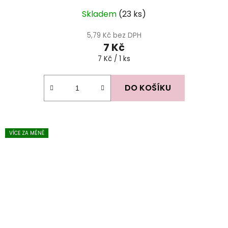
Skladem
(23 ks)
5,79 Kč bez DPH
7 Kč
Měrná
7 Kč / 1 ks
cena:
DO KOŠÍKU
VÍCE ZA MÉNĚ