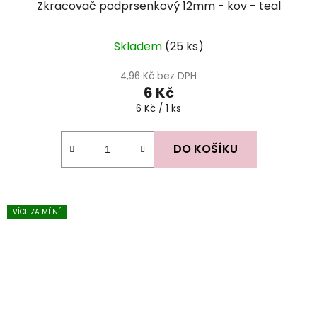
Zkracovač podprsenkový 12mm - kov - teal
Skladem
(25 ks)
4,96 Kč bez DPH
6 Kč
Měrná
6 Kč / 1 ks
cena:
DO KOŠÍKU
VÍCE ZA MÉNĚ