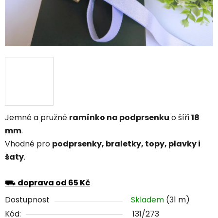
Jemné a pružné
ramínko na podprsenku
o šíři
18
mm
.
Vhodné pro
podprsenky, braletky, topy, plavky i
šaty
.
⛟
doprava od 65 Kč
Dostupnost
Skladem
(31 m)
Kód:
131/273