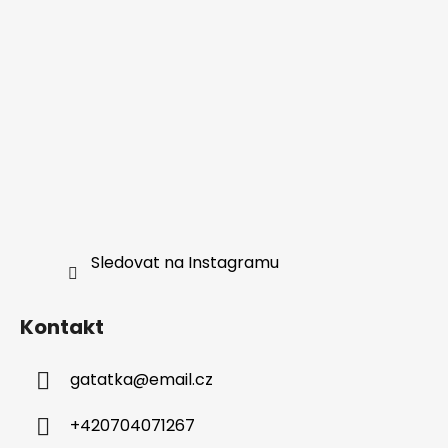
Sledovat na Instagramu
Kontakt
gatatka
@
email.cz
+420704071267