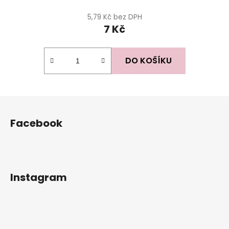
5,79 Kč bez DPH
7 Kč
DO KOŠÍKU
Z
á
Facebook
p
a
t
í
Instagram