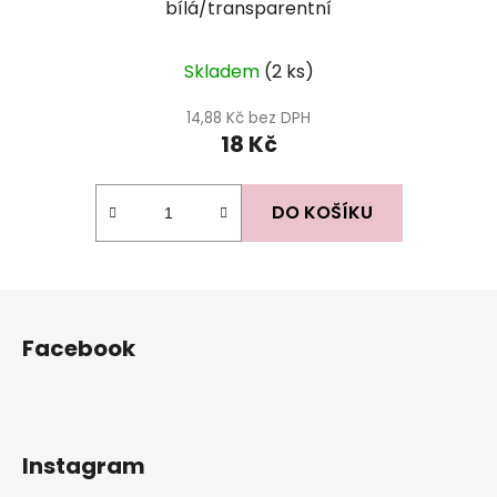
bílá/transparentní
Skladem
(2 ks)
14,88 Kč bez DPH
18 Kč
DO KOŠÍKU
Z
á
Facebook
p
a
t
í
Instagram