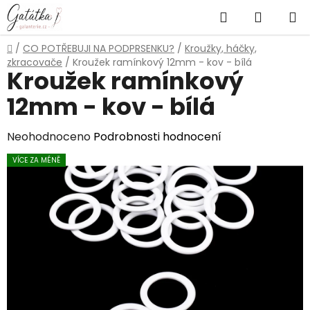
Přejít
Hledat
NÁKUP
na
obsah
KOŠÍK
Domů
/
CO POTŘEBUJI NA PODPRSENKU?
/
Kroužky, háčky,
zkracovače
/
Kroužek ramínkový 12mm - kov - bílá
Kroužek ramínkový
12mm - kov - bílá
Průměrné
Neohodnoceno
Podrobnosti hodnocení
hodnocení
VÍCE ZA MÉNĚ
produktu
je
0,0
z
5
hvězdiček.