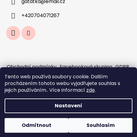
gatatka
@
email.cz
+420704071267
Obchodní podmínky
Facebooková skupina
GDPR
Jak fungují předobjednávky a sloučení
Tento web používá soubory cookie. Dalším
objednávek?
procházením tohoto webu vyjadřujete souhlas s
Doprava a platba
jejich používáním.. Více informací
zde
.
Nastavení
Vytvořil Shoptet
Odmítnout
Souhlasím
Copyright 2026
Gaťátka - galanterie
. Všechna
práva vyhrazena.