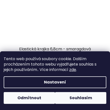
Elastická krajka 6,8cm - smaragdová
Tento web používá soubory cookie. Dalším
Skladem
(14 m)
procházením tohoto webu vyjadřujete souhlas s
jejich používáním.. Více informací
zde
.
37,19 Kč bez DPH
45 Kč
Nastavení
DO KOŠÍKU
Odmítnout
Souhlasím