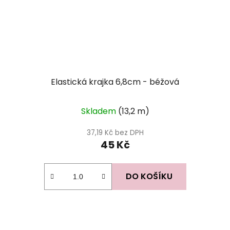
Elastická krajka 6,8cm - béžová
Průměrné
Skladem
(13,2 m)
hodnocení
produktu
37,19 Kč bez DPH
45 Kč
je
5,0
z
DO KOŠÍKU
5
hvězdiček.