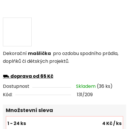
Dekorační
mašlička
pro ozdobu spodního prádla,
doplňků či dětských projektů.
⛟
doprava od 65 Kč
Dostupnost
Skladem
(36 ks)
Kód:
131/209
Množstevní sleva
1 - 24 ks
4 Kč
/ ks