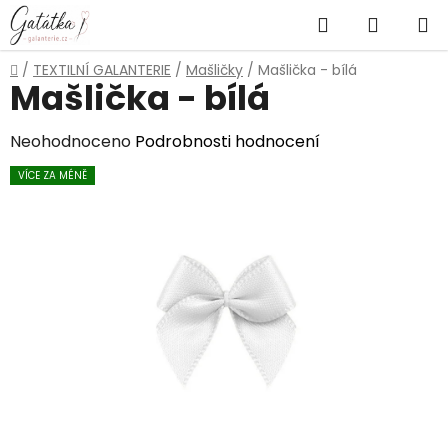
Přejít
Hledat
NÁKUP
na
obsah
KOŠÍK
Domů
/
TEXTILNÍ GALANTERIE
/
Mašličky
/
Mašlička - bílá
Mašlička - bílá
Průměrné
Neohodnoceno
Podrobnosti hodnocení
hodnocení
VÍCE ZA MÉNĚ
produktu
je
0,0
z
5
hvězdiček.