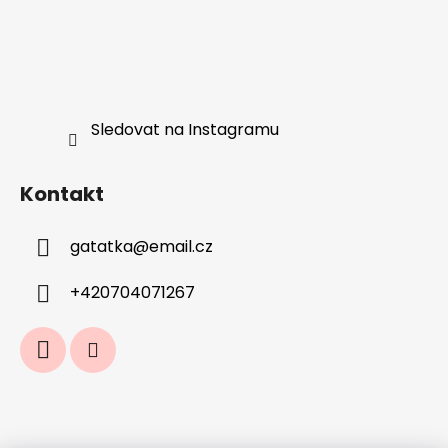
Sledovat na Instagramu
Kontakt
gatatka
@
email.cz
+420704071267