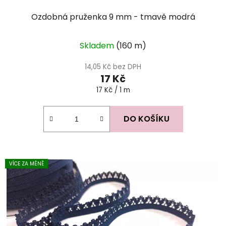
Ozdobná pruženka 9 mm - tmavě modrá
Skladem
(160 m)
14,05 Kč bez DPH
17 Kč
Měrná
17 Kč / 1 m
cena:
DO KOŠÍKU
VÍCE ZA MÉNĚ