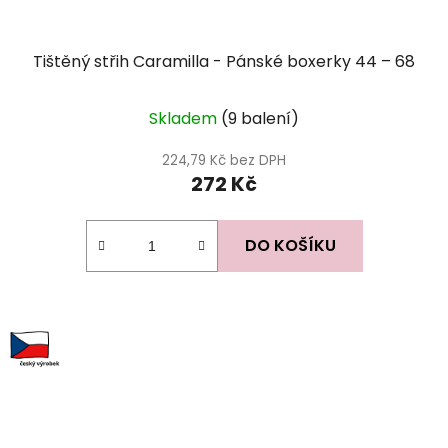
Tištěný střih Caramilla - Pánské boxerky 44 – 68
Průměrné
Skladem
(9 balení)
hodnocení
produktu
224,79 Kč bez DPH
272 Kč
je
5,0
z
DO KOŠÍKU
5
hvězdiček.