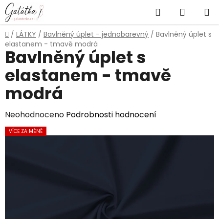
Přejít
Hledat
NÁKUP
na
obsah
KOŠÍK
Domů
/
LÁTKY
/
Bavlněný úplet - jednobarevný
/
Bavlněný úplet s
elastanem - tmavě modrá
Bavlněný úplet s
elastanem - tmavě
modrá
Průměrné
Neohodnoceno
Podrobnosti hodnocení
hodnocení
VÍCE ZA MÉNĚ
produktu
je
0,0
z
5
hvězdiček.