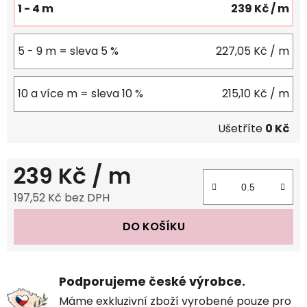
1 - 4 m
239 Kč
/ m
5 - 9 m = sleva 5 %
227,05 Kč
/ m
10 a více m = sleva 10 %
215,10 Kč
/ m
Ušetříte
0 Kč
239 Kč
/ m
197,52 Kč bez DPH
Měrná cena:
DO KOŠÍKU
Podporujeme české výrobce.
Máme exkluzivní zboží vyrobené pouze pro