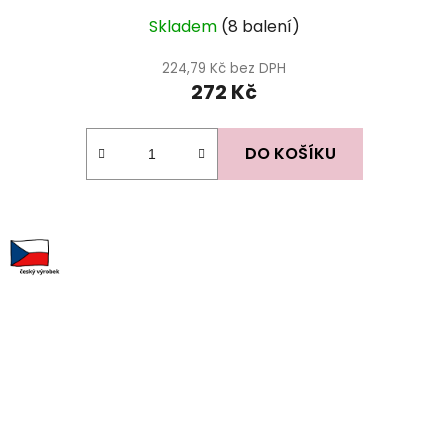
Průměrné
Skladem
(8 balení)
hodnocení
produktu
224,79 Kč bez DPH
272 Kč
je
5,0
z
DO KOŠÍKU
5
hvězdiček.