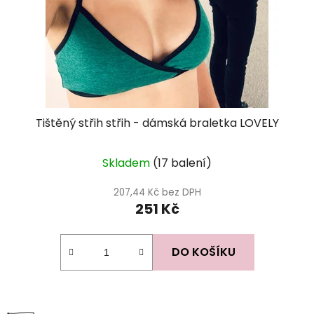
Tištěný střih střih - dámská braletka LOVELY
Průměrné
Skladem
(17 balení)
hodnocení
produktu
207,44 Kč bez DPH
251 Kč
je
4,0
z
DO KOŠÍKU
5
hvězdiček.