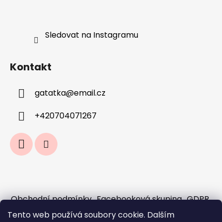
Sledovat na Instagramu
Kontakt
gatatka
@
email.cz
+420704071267
Obchodní podmínky
Facebooková skupina
GDPR
Jak fungují předobjednávky a sloučení
Tento web používá soubory cookie. Dalším
objednávek?