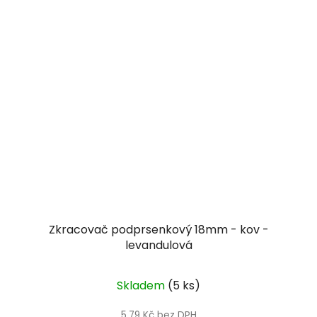
Zkracovač podprsenkový 18mm - kov -
levandulová
Skladem
(5 ks)
5,79 Kč bez DPH