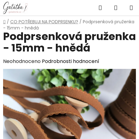
Přejít
Hledat
NÁKUP
na
obsah
KOŠÍK
Domů
/
CO POTŘEBUJI NA PODPRSENKU?
/
Podprsenková pruženka
- 15mm - hnědá
Podprsenková pruženka
- 15mm - hnědá
Průměrné
Neohodnoceno
Podrobnosti hodnocení
hodnocení
produktu
je
0,0
z
5
hvězdiček.