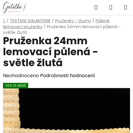
Přejít
Hledat
NÁKUP
na
obsah
KOŠÍK
Domů
/
TEXTILNÍ GALANTERIE
/
Pruženky - Gumy
/
Půlené
lemovací pruženky
/
Pruženka 24mm lemovací půlená -
světle žlutá
Pruženka 24mm
lemovací půlená -
světle žlutá
Průměrné
Neohodnoceno
Podrobnosti hodnocení
hodnocení
VÍCE ZA MÉNĚ
produktu
je
0,0
z
5
hvězdiček.