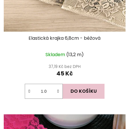
Elastická krajka 6,8cm - béžová
Průměrné
Skladem
(13,2 m)
hodnocení
produktu
37,19 Kč bez DPH
45 Kč
je
5,0
z
DO KOŠÍKU
5
hvězdiček.