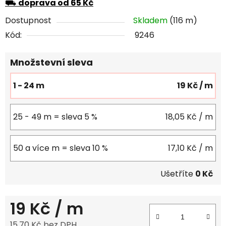
⛟
doprava od 65 Kč
Dostupnost
Skladem
(116 m)
Kód:
9246
Množstevní sleva
1 - 24 m
19 Kč
/ m
25 - 49 m = sleva 5 %
18,05 Kč
/ m
50 a více m = sleva 10 %
17,10 Kč
/ m
Ušetříte
0 Kč
19 Kč
/ m
15,70 Kč bez DPH