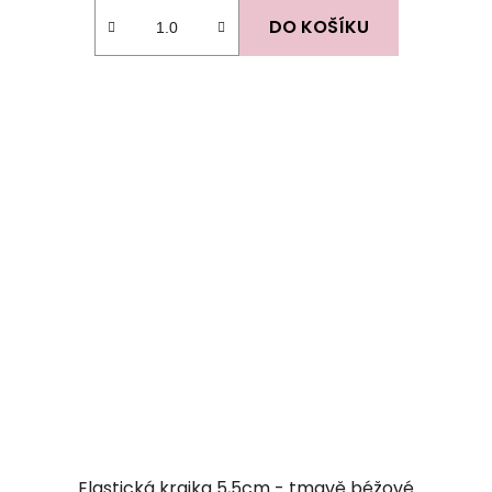
DO KOŠÍKU
Elastická krajka 5,5cm - tmavě béžové