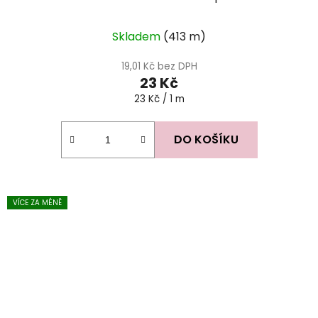
Skladem
(413 m)
19,01 Kč bez DPH
23 Kč
Měrná
23 Kč / 1 m
cena:
DO KOŠÍKU
VÍCE ZA MÉNĚ