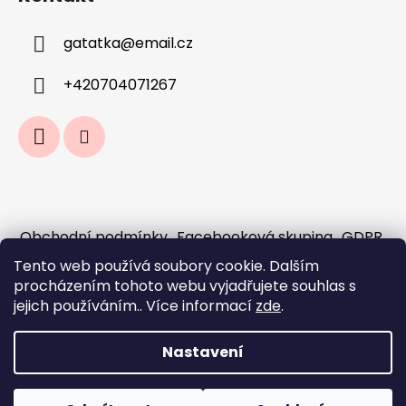
gatatka
@
email.cz
+420704071267
Obchodní podmínky
Facebooková skupina
GDPR
Jak fungují předobjednávky a sloučení
Tento web používá soubory cookie. Dalším
objednávek?
procházením tohoto webu vyjadřujete souhlas s
Doprava a platba
jejich používáním.. Více informací
zde
.
Nastavení
Vytvořil Shoptet