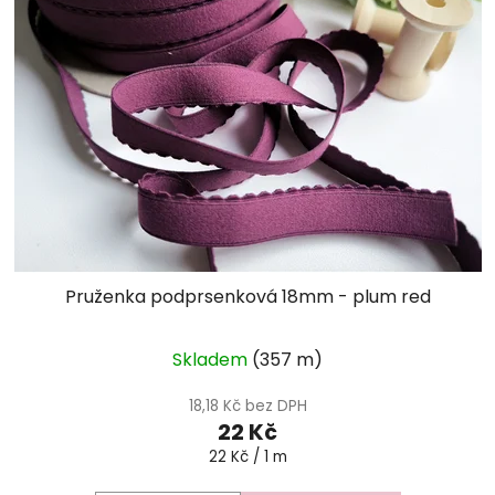
Pruženka podprsenková 18mm - plum red
Skladem
(357 m)
18,18 Kč bez DPH
22 Kč
Měrná
22 Kč / 1 m
cena: