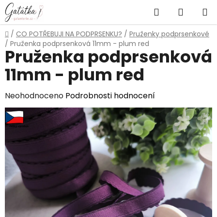
Přejít
Hledat
NÁKUP
na
obsah
KOŠÍK
Domů
/
CO POTŘEBUJI NA PODPRSENKU?
/
Pruženky podprsenkové
/
Pruženka podprsenková 11mm - plum red
Pruženka podprsenková
11mm - plum red
Průměrné
Neohodnoceno
Podrobnosti hodnocení
hodnocení
produktu
je
0,0
z
5
hvězdiček.