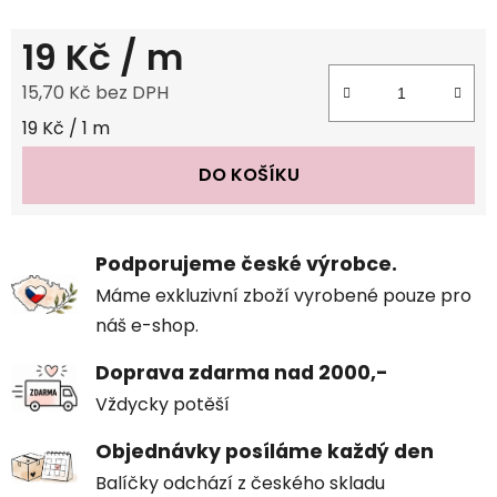
19 Kč
/ m
15,70 Kč bez DPH
Měrná cena:
19 Kč / 1 m
DO KOŠÍKU
Podporujeme české výrobce.
Máme exkluzivní zboží vyrobené pouze pro
náš e-shop.
Doprava zdarma nad 2000,-
Vždycky potěší
Objednávky posíláme každý den
Balíčky odchází z českého skladu