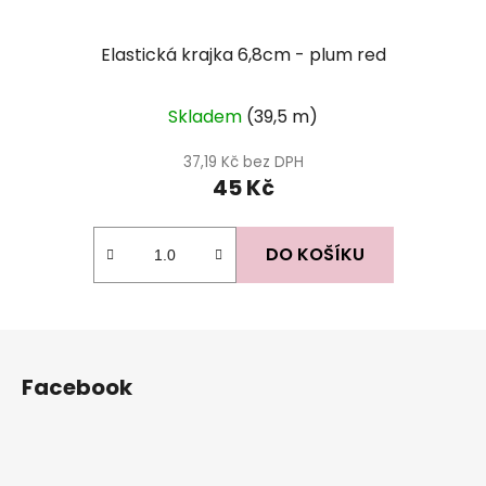
Elastická krajka 6,8cm - plum red
Skladem
(39,5 m)
37,19 Kč bez DPH
45 Kč
DO KOŠÍKU
Z
á
Facebook
p
a
t
í