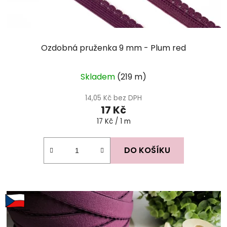
Ozdobná pruženka 9 mm - Plum red
Skladem
(219 m)
14,05 Kč bez DPH
17 Kč
Měrná
17 Kč / 1 m
cena:
DO KOŠÍKU