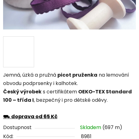
Jemná, úzká a pružná
picot pruženka
na lemování
obvodu podprsenky i kalhotek.
Český výrobek
s certifikátem
OEKO-TEX Standard
100 – třída I
, bezpečný i pro dětské oděvy.
⛟
doprava od 65 Kč
Dostupnost
Skladem
(697 m)
Kód:
8981