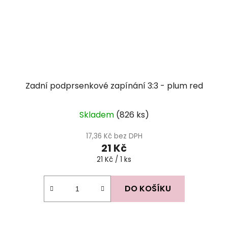
Zadní podprsenkové zapínání 3:3 - plum red
Skladem
(826 ks)
17,36 Kč bez DPH
21 Kč
Měrná
21 Kč / 1 ks
cena:
DO KOŠÍKU