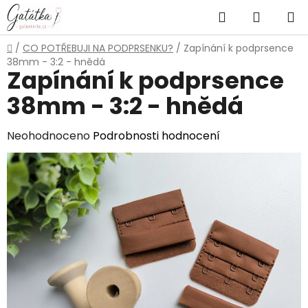
Přejít
Hledat
NÁKUP
na
obsah
KOŠÍK
Domů
/
CO POTŘEBUJI NA PODPRSENKU?
/
Zapínání k podprsence
38mm - 3:2 - hnědá
Zapínání k podprsence
38mm - 3:2 - hnědá
Průměrné
Neohodnoceno
Podrobnosti hodnocení
hodnocení
produktu
je
0,0
z
5
hvězdiček.