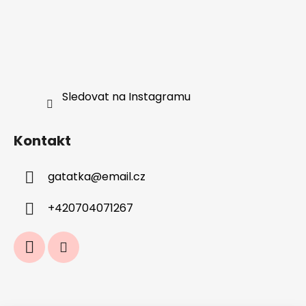
Sledovat na Instagramu
Kontakt
gatatka
@
email.cz
+420704071267