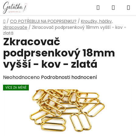
Přejít
Hledat
NÁKUP
na
obsah
KOŠÍK
Domů
/
CO POTŘEBUJI NA PODPRSENKU?
/
Kroužky, háčky,
zkracovače
/
Zkracovač podprsenkový 18mm vyšší - kov -
zlatá
Zkracovač
podprsenkový 18mm
vyšší - kov - zlatá
Průměrné
Neohodnoceno
Podrobnosti hodnocení
hodnocení
VÍCE ZA MÉNĚ
produktu
je
0,0
z
5
hvězdiček.