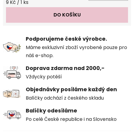
Měrná cena:
9 Kč / 1 ks
DO KOŠÍKU
Podporujeme české výrobce.
Máme exkluzivní zboží vyrobené pouze pro
náš e-shop.
Doprava zdarma nad 2000,-
Vždycky potěší
Objednávky posíláme každý den
Balíčky odchází z českého skladu
Balíčky odesíláme
Po celé České republice i na Slovensko