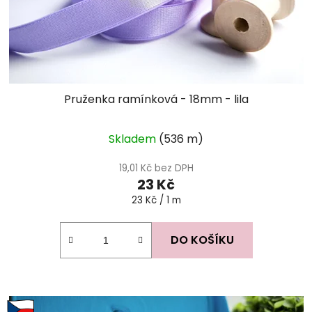
Pruženka ramínková - 18mm - lila
Průměrné
Skladem
(536 m)
hodnocení
produktu
19,01 Kč bez DPH
23 Kč
je
Měrná
23 Kč / 1 m
5,0
cena:
z
5
DO KOŠÍKU
hvězdiček.