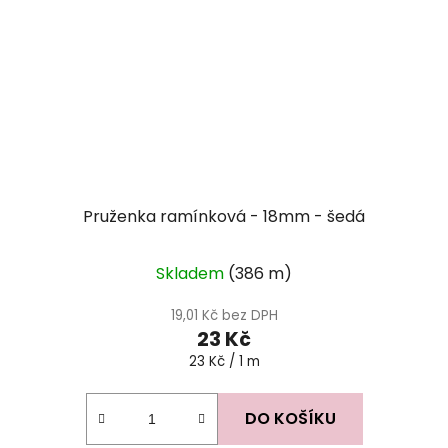
Pruženka ramínková - 18mm - šedá
Skladem
(386 m)
19,01 Kč bez DPH
23 Kč
Měrná
23 Kč / 1 m
cena:
DO KOŠÍKU