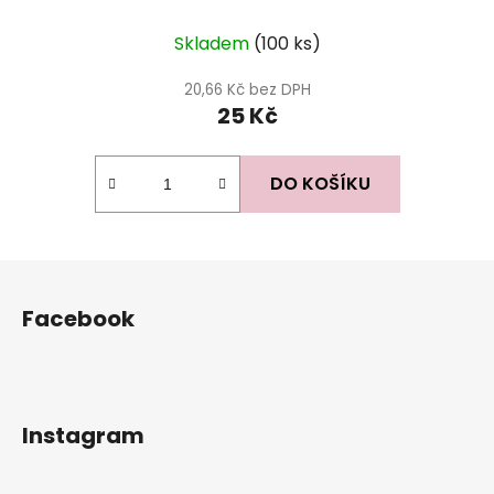
Skladem
(100 ks)
20,66 Kč bez DPH
25 Kč
DO KOŠÍKU
Z
á
Facebook
p
a
t
í
Instagram