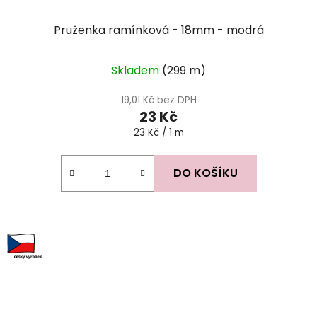
Pruženka ramínková - 18mm - modrá
Skladem
(299 m)
19,01 Kč bez DPH
23 Kč
Měrná
23 Kč / 1 m
cena:
DO KOŠÍKU