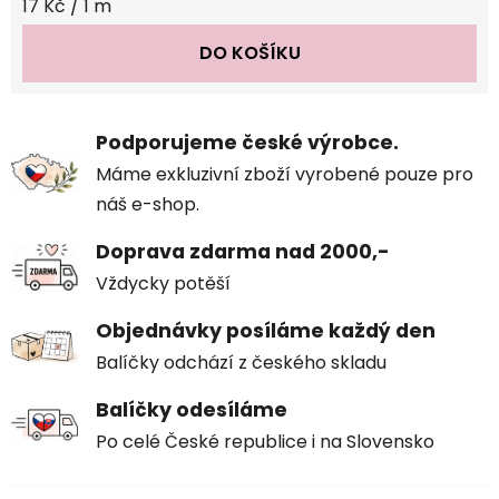
Měrná cena:
17 Kč / 1 m
DO KOŠÍKU
Podporujeme české výrobce.
Máme exkluzivní zboží vyrobené pouze pro
náš e-shop.
Doprava zdarma nad 2000,-
Vždycky potěší
Objednávky posíláme každý den
Balíčky odchází z českého skladu
Balíčky odesíláme
Po celé České republice i na Slovensko