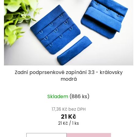
Zadní podprsenkové zapínání 3:3 - královsky
modrá
Skladem
(886 ks)
17,36 Kč bez DPH
21 Kč
Měrná
21 Kč / 1 ks
cena: