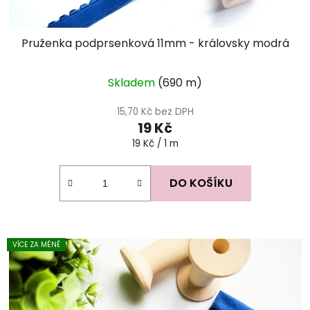
Pruženka podprsenková 11mm - královsky modrá
Skladem
(690 m)
15,70 Kč bez DPH
19 Kč
Měrná
19 Kč / 1 m
cena:
DO KOŠÍKU
VÍCE ZA MÉNĚ