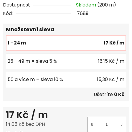
Dostupnost
Skladem
(200 m)
Kód:
7689
Množstevní sleva
1 - 24 m
17 Kč
/ m
25 - 49 m = sleva 5 %
16,15 Kč
/ m
50 a více m = sleva 10 %
15,30 Kč
/ m
Ušetříte
0 Kč
17 Kč
/ m
14,05 Kč bez DPH