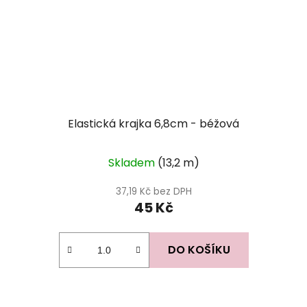
Elastická krajka 6,8cm - béžová
Průměrné
Skladem
(13,2 m)
hodnocení
produktu
37,19 Kč bez DPH
45 Kč
je
5,0
z
DO KOŠÍKU
5
hvězdiček.