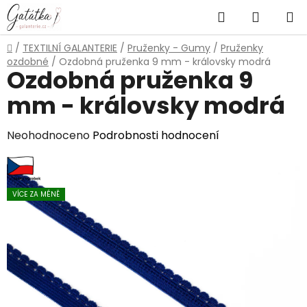
Přejít
Hledat
NÁKUP
na
obsah
KOŠÍK
Domů
/
TEXTILNÍ GALANTERIE
/
Pruženky - Gumy
/
Pruženky
ozdobné
/
Ozdobná pruženka 9 mm - královsky modrá
Ozdobná pruženka 9
mm - královsky modrá
Průměrné
Neohodnoceno
Podrobnosti hodnocení
hodnocení
produktu
je
VÍCE ZA MÉNĚ
0,0
z
5
hvězdiček.