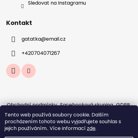
Sledovat na Instagramu
Kontakt
gatatka
@
email.cz
+420704071267
Obchodní podmínky
Facebooková skupina
GDPR
Jak fungují předobjednávky a sloučení
Tento web používá soubory cookie. Dalším
objednávek?
procházením tohoto webu vyjadřujete souhlas s
Doprava a platba
jejich používáním.. Více informací
zde
.