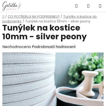
Přejít
Hledat
NÁKUP
na
obsah
KOŠÍK
Domů
/
CO POTŘEBUJI NA PODPRSENKU?
/
Tunýlky a kostice do
podprsenky
/
Tunýlek na kostice 10mm - silver peony
Tunýlek na kostice
10mm - silver peony
Průměrné
Neohodnoceno
Podrobnosti hodnocení
hodnocení
produktu
je
0,0
z
5
hvězdiček.