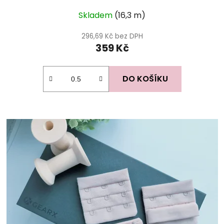
Průměrné
Skladem
(16,3 m)
hodnocení
produktu
296,69 Kč bez DPH
359 Kč
je
5,0
z
DO KOŠÍKU
5
hvězdiček.