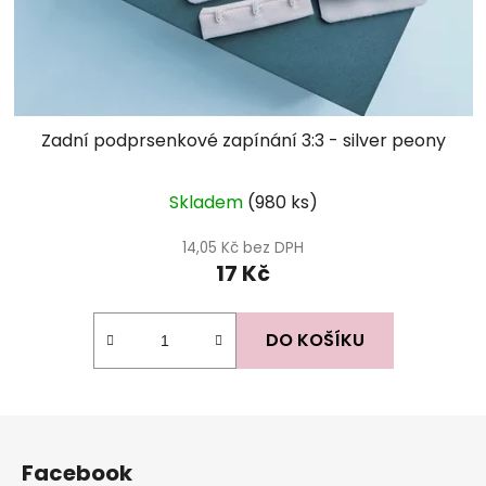
Zadní podprsenkové zapínání 3:3 - silver peony
Skladem
(980 ks)
14,05 Kč bez DPH
17 Kč
DO KOŠÍKU
Z
á
Facebook
p