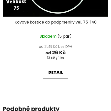
Kovové kostice do podprsenky vel. 75-140
Průměrné
Skladem
(5 pár)
hodnocení
produktu
od 21,49 Kč bez DPH
26 Kč
je
od
Měrná
13 Kč / 1 ks
5,0
cena:
z
DETAIL
5
hvězdiček.
Podobné produkty